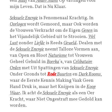
een
Slaaf
van
Ander Mans
Op Vattingen voor
mijn Leven. Dat is Nu Klaar.
Seksuele Energie
is Fenomenaal Krachtig. In
Oorlogen
wordt Gemoord, maar Ook worden
de Vrouwen Verkracht om de Eigen
Genen
in
het Vijandelijk Gebied uit te Strooien.
Wel
Lust
zonder
Liefde
is Reeds
Geweld
. Dealen met
de
Seksuele Energie
neemt Talloze Vormen aan,
van Open en Bloot
Naturisme
tot Vrouwen
Geheel Gehuld in
Boerka
´s, van
Celibataire
Orden
met Uit Spattingen van
Seksuele Energie
Onder Gronds tot
R
ode
Buurten
en
D
ark Rooms
,
waar de Eerste Kennis Making Vaak Geen
Hand Druk is, maar het Knijpen in de
Koop
Waar
. Ik acht de
Seksuele Energie
als een Oer
Kracht, waar Niet Ongestraft mee Gedold kan
worden.