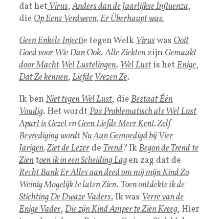
dat het
Virus
,
Anders dan de Jaarlijkse
I
nfluenza
,
die
Op Eens Verdween,
Er Überhaupt was.
Geen Enkele
Injecti
e tegen Welk
Virus
was
Ooit
Goed voor Wie Dan Ook
.
Alle Ziekten
zijn
Gemaakt
door Macht
Wel Lustelingen
.
Wel Lust
is het
Enige
,
Dat Ze kennen
,
Liefde
Vrezen Ze
.
Ik ben
Niet tegen
Wel Lust
, die
Bestaat Één
Voudig
. Het wordt
Pas Problematisch als Wel Lust
Apart is Gezet
en
Geen Liefde Meer Kent
.
Zelf
Bevrediging
wordt
Nu Aan Gemoedigd bij Vier
Jarigen
.
Ziet de Lez
er
de
Trend
?
Ik
Begon de Trend
te
Zien
t
oen ik in een Scheiding Lag
en zag dat de
Recht Bank
Er Alles aan deed om mij mijn Kind Zo
Weinig Mogelijk te laten Zien
.
Toen ontdekte ik de
Stichting De Dwaze Vaders
.
Ik was
Verre van de
Enige Vader
,
Die zijn Kind Amper te Zien Kreeg
, Hier