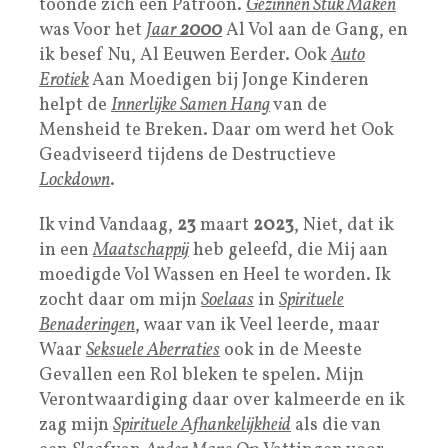
toonde zich een Patroon.
Gezinnen Stuk Maken
was Voor het
Jaar
2000
Al Vol aan de Gang, en
ik besef Nu, Al Eeuwen Eerder. Ook
Auto
Erotiek
Aan Moedigen bij Jonge Kinderen
helpt de
Innerlijke Samen Hang
van de
Mensheid te Breken. Daar om werd het Ook
Geadviseerd tijdens de Destructieve
Lockdown
.
Ik vind Vandaag,
23
maart
2023
, Niet, dat ik
in een
Maatschappij
heb geleefd, die Mij aan
moedigde Vol Wassen en Heel te worden. Ik
zocht daar om mijn
Soelaas
in
Spirituele
Benaderingen
, waar van ik Veel leerde, maar
Waar
Seksuele Aberraties
ook in de Meeste
Gevallen een Rol bleken te spelen. Mijn
Verontwaardiging daar over kalmeerde en ik
zag mijn
Spirituele Afhankelijkheid
als die van