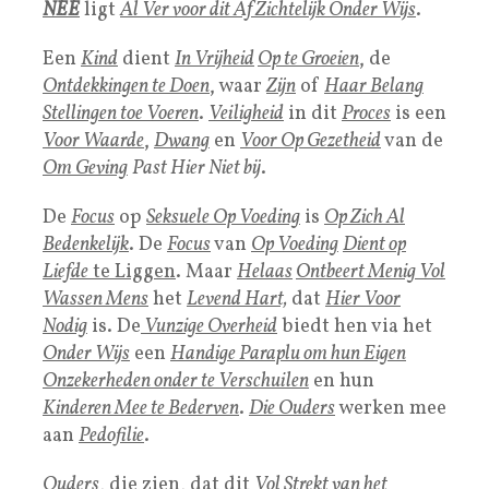
NEE
ligt
Al Ver voor dit Af Zichtelijk
Onder Wijs
.
Een
Kind
dient
In Vrijheid
Op te Groeien
, de
Ontdekkingen te Doen
, waar
Zijn
of
Haar Belang
Stellingen toe Voeren
.
Veiligheid
in dit
Proces
is een
Voor Waarde
,
Dwang
en
Voor Op Gezetheid
van de
Om Geving
Past Hier Niet bij
.
De
Focus
op
Seksuele Op Voeding
is
Op Zich Al
Bedenkelijk
. De
Focus
van
Op Voeding
Dient op
Liefde
te Liggen
. Maar
Helaas
Ontbeert Menig Vol
Wassen Mens
het
Levend Hart,
dat
Hier Voor
Nodig
is. De
Vunzige
Overheid
biedt hen via het
Onder Wijs
een
Handige Paraplu om hun Eigen
Onzekerheden onder te Verschuilen
en hun
Kinderen Mee te Bederven
.
Die Ouders
werken mee
aan
Pedofilie
.
Ouders
, die zien, dat dit
Vol Strekt van het