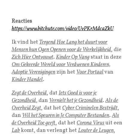
Reacties
https://www.bitchute.com/video/UvPKrMdcaZkU
Ik vind het
Tergend
Hoe Lang het duurt voor
Mensen hun Ogen Openen voor de Werkelijkheid
, die
Zich Hier Ontvouwt
.
Kinder Op Vang
staat in deze
Om Gekeerde Wereld voor Verdwenen Kinderen,
Adoptie Verenigingen
zijn het
Voor Portaal
van
Kinder Handel
.
Zegt de
Overheid
, dat
Iets Goed is voor je
Gezondheid
, dan
Vernielt het je Gezondheid
.
Als de
Overheid Zegt
, dat het
Cyber Criminelen
Bestrijdt
,
dan
Wil het Speuren in Je
Computer Bestanden
.
Als
de Overheid Toe geeft
, dat het
Corona Virus
uit een
Lab
komt, dan verlengt het
Louter de Leugen
,