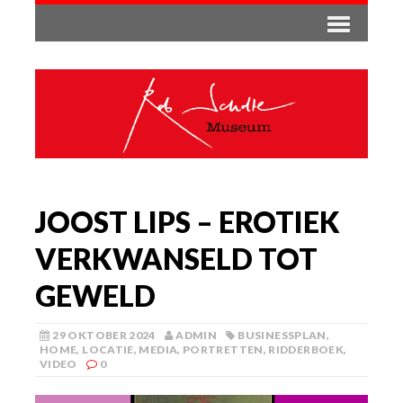
JOOST LIPS – EROTIEK
VERKWANSELD TOT
GEWELD
29 OKTOBER 2024
ADMIN
BUSINESSPLAN
,
HOME
,
LOCATIE
,
MEDIA
,
PORTRETTEN
,
RIDDERBOEK
,
VIDEO
0