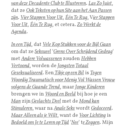
van deze Decadente Club te Illustreren
.
Las Zo Juist
,
dat ze
Ook Teksten op hun Site aan het Aan Passen
zijn
.
Vier Stappen Voor Uit
,
Één Te Rug
, V
ier Stappen
Voor Uit
,
Één Te Rug
, et cetera.
Zo Werkt de
Agenda
.
In een Tijd
, dat
Vele Kop Stukken voor de Bijl Gaan
om dat ze
Seksueel
‘
Grens Over Schrijdend Gedrag
‘
met
Andere Volwassenen
zouden
Hebben
Vertoond
, worden de
Jongsten
Totaal
Geseksualiseerd
. Een
Tikje op een Bil
is
Tegen
Woordig Traumatisch voor Menig Vol Wassen Vrouw
volgens de Gaande
Trend
, maar
Jonge Kinderen
brengen we in
Woord en Beeld
bij hoe je een
Man
zijn
Geslachts Deel
met de
Mond kan
Stimuleren
, waar na
Anale Seks
wordt
Gedoceerd
.
Maar Alleen als je Wilt
, want de
Voor Lichting
is
Bedoeld om Je te Leren op Tijd
‘
Nee
‘ t
e Zeggen
. Mijn