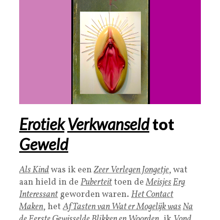
Erotiek
Verkwanseld
tot
Geweld
Als Kind
was ik een
Zeer Verlegen Jongetje
, wat
aan hield in de
Puberteit
toen de
Meisjes
Erg
Interessant
geworden waren.
Het Contact
Maken
, het
Af Tasten van Wat er Mogelijk was
Na
de Eerste Gewisselde Blikken en Woorden
, ik
Vond