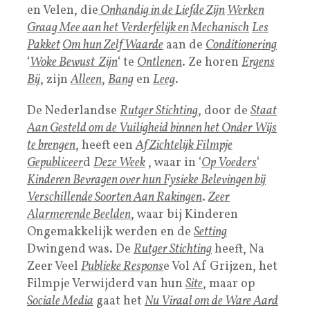
en Velen, die
Onhandig in de
Liefde
Zijn
Werken
Graag Mee aan het Verderfelijk en
Mechanisch
Les
Pakket
Om hun Zelf Waarde
aan de
Conditionering
‘
Woke Bewust Zijn
‘ te
Ontlenen
. Ze horen
Ergens
Bij
, zijn
Alleen
,
Bang
en
Leeg
.
De Nederlandse
Rutger Stichting
, door de
Staat
Aan Gesteld om de Vuiligheid binnen het Onder Wijs
te brengen
, heeft een
Af Zichtelijk Filmpje
Gepubliceer
d
Deze Week
, waar in ‘
Op Voeders
‘
Kinderen Bevragen over hun Fysieke Belevingen bij
Verschillende Soorten Aan Rakingen
.
Zeer
Alarmerende Beelden
, waar bij Kinderen
Ongemakkelijk werden en de
Setting
Dwingend was. De
Rutger Stichting
heeft, Na
Zeer Veel
Publieke Respons
e Vol Af Grijzen, het
Filmpje Verwijderd van hun
Site
, maar op
Sociale Media
gaat het
Nu Viraal om de Ware Aard