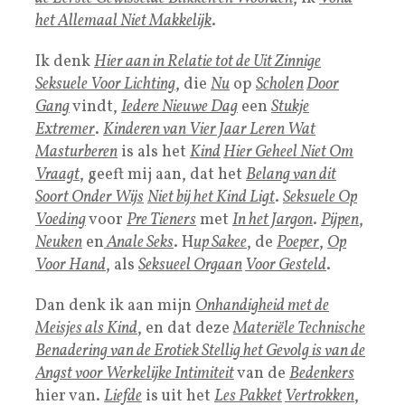
het
Allemaal Niet Makkelijk
.
Ik denk
Hier aan in Relatie tot de Uit Zinnige
S
eksuele Voor Lichting
, die
Nu
op
Scholen
Door
Gang
vindt,
Iedere Nieuwe Dag
een
Stukje
Extremer
.
Kinderen van Vier Jaar Leren Wat
Masturberen
is als het
Kind
Hier Geheel Niet Om
Vraagt
, geeft mij aan, dat het
Belang van dit
Soort
Onder Wijs
Niet bij het Kind Ligt
.
Seksuele Op
Voeding
voor
Pre Tieners
met
In het Jargon
.
Pijpen
,
Neuken
en
Anale Seks
. H
up Sakee
, de
Poeper
,
Op
Voor Hand
, als
Seksueel Orgaan
Voor Gesteld
.
Dan denk ik aan mijn
Onhandigheid met de
Meisjes als
Kind
, en dat deze
Materiële Technische
Benadering van de Erotiek Stellig het Gevolg is van de
Angst voor Werkelijke Intimiteit
van de
Bedenkers
hier van.
Liefde
is uit het
Les Pakket
Vertrokken
,