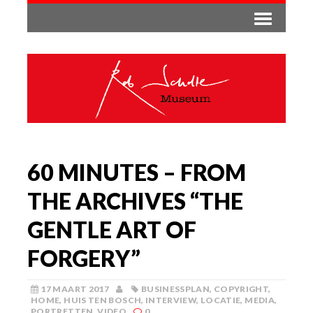
60 MINUTES – FROM
THE ARCHIVES “THE
GENTLE ART OF
FORGERY”
17 MAART 2017
BUSINESSPLAN
,
COPYRIGHT
,
HOME
,
HUIS TEN BOSCH
,
INTERVIEW
,
LOCATIE
,
MEDIA
,
PORTRETTEN
,
VIDEO
0