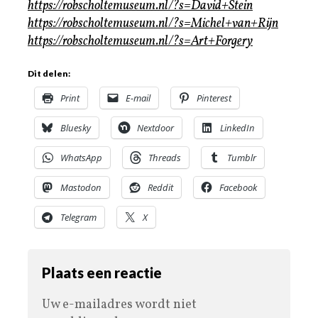
https://robscholtemuseum.nl/?s=David+Stein
https://robscholtemuseum.nl/?s=Michel+van+Rijn
https://robscholtemuseum.nl/?s=Art+Forgery
Dit delen:
Print
E-mail
Pinterest
Bluesky
Nextdoor
LinkedIn
WhatsApp
Threads
Tumblr
Mastodon
Reddit
Facebook
Telegram
X
Plaats een reactie
Uw e-mailadres wordt niet