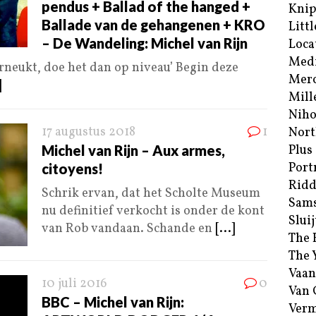
pendus + Ballad of the hanged +
Kni
Ballade van de gehangenen + KRO
Littl
– De Wandeling: Michel van Rijn
Loca
Med
verneukt, doe het dan op niveau’ Begin deze
Merc
]
Mill
Niho
17 augustus 2018
1
Nort
Michel van Rijn – Aux armes,
Plus
Port
citoyens!
Ridd
Schrik ervan, dat het Scholte Museum
Sam
nu definitief verkocht is onder de kont
Sluij
van Rob vandaan. Schande en
[...]
The 
The 
Vaan
10 juli 2016
0
Van
BBC – Michel van Rijn:
Verm