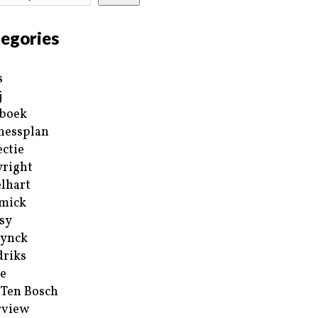
egories
s
j
boek
nessplan
ectie
right
lhart
mick
sy
ynck
riks
e
 Ten Bosch
rview