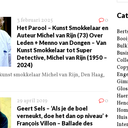
Cat
3 februari 2025
0
Het Parool – Kunst Smokkelaar en
Bert
Auteur Michel van Rijn (73) Over
Booi
Leden + Menno van Dongen – Van
Bulk
Kunst Smokkelaar tot Super
Busi
Detective, Michel van Rijn (1950 –
Coll
2024)
Copy
Enge
 kunst smokkelaar Michel van Rijn, Den Haag,
Gim
Glos
Haer
29 april 2019
0
Hend
Geert Sels – ‘Als je de boel
Hom
verneukt, doe het dan op niveau’ +
Huis
François Villon – Ballade des
Inte