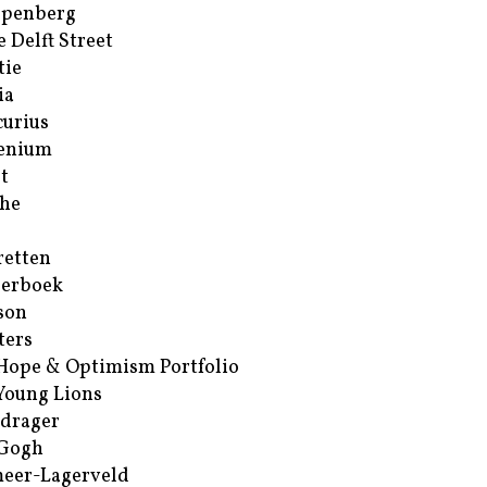
ppenberg
e Delft Street
tie
ia
urius
enium
t
he
retten
erboek
son
ters
Hope & Optimism Portfolio
Young Lions
drager
 Gogh
eer-Lagerveld