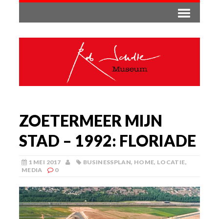
ZOETERMEER MIJN
STAD – 1992: FLORIADE
1 MEI 2017
BUSINESSPLAN
,
HOME
,
LOCATIE
,
MEDIA
0