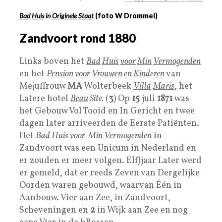
Bad
Huis
in
Originele
Staat
(foto W Drommel)
Zandvoort rond
1880
Links boven het
Bad
Huis
voor
Min
Vermogenden
en het
Pension
voor
Vrouwen
en
Kinderen
van
Mejuffrouw
MA
Wolterbeek
Villa
Maris
, het
Latere hotel
Beau
Site.
(
3
) Op
15
juli
1871
was
het Gebouw Vol Tooid en In Gericht en twee
dagen later arriveerden de Eerste Patiënten.
Het
Bad
Huis
voor
Min
Vermogenden
in
Zandvoort was een Unicum in Nederland en
er zouden er meer volgen. ElfJjaar Later werd
er gemeld, dat er reeds Zeven van Dergelijke
Oorden waren gebouwd, waarvan Één in
Aanbouw. Vier aan Zee, in Zandvoort,
Scheveningen en
2
in Wijk aan Zee en nog