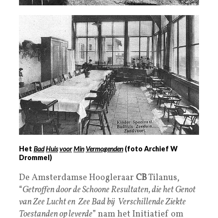
Het
Bad
Huis
voor
Min
Vermogenden
(foto Archief W
Drommel)
De Amsterdamse Hoogleraar
CB
Tilanus,
“
Getroffen door de Schoone Resultaten, die het Genot
van Zee Lucht en Zee Bad bij Verschillende Ziekte
Toestanden op leverde
” nam het Initiatief om