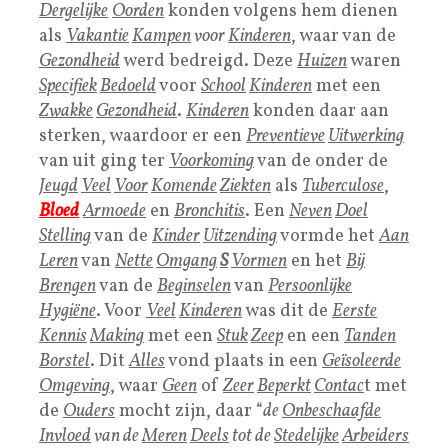
Dergelijke
Oorden
konden volgens hem dienen
als
Vakantie
Kampen
voor
Kinderen
, waar van de
G
ezondheid
werd bedreigd. Deze
H
uizen
waren
Specifiek
Bedoeld
voor
School
Kinderen
met een
Zwakke
Gezondheid
.
Kinderen
konden daar aan
sterken, waardoor er een
Preventieve
Uitwerking
van uit ging ter
Voorkoming
van de onder de
Jeugd
Veel
Voor
Komende
Ziekten
als
T
uberculose
,
Bloed
Armoede
en
Bronchitis
. Een
Neven
Doel
Stelling
van de
Kinder
Uitzending
vormde het
Aan
Leren
van
Nette
Omgang
S
Vormen
en het
Bij
Brengen
van de
Beginselen
van
Persoonlijke
Hygiëne
. Voor
Veel
Kinderen
was dit de
Eerste
Kennis
Making
met een
Stuk
Zeep
en een
Tanden
Borstel
. Dit
Alles
vond plaats in een
Geïsoleerde
Omgeving
, waar
Geen
of
Zeer
Beperkt
Contac
t met
de
Ouders
mocht zijn, daar “
de
Onbeschaafde
Invloed
van de
Meren
Deels
tot de
Stedelijke
Arbeiders