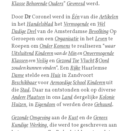
Klasse
Behorende
Ouders
”
Gevreesd
werd.
Door
Dr
Coronel werd in
Één
van die
Artikelen
in het
Handelsblad
het
Vermogende
en
Wel
Dadige
Deel
van de Amsterdamse
Bevolking
Op
Geroepen om een
Organisatie
in het
Leven
te
Roepen om
Onder
Komens
te realiseren “
waar
Uitsluitend
Kinderen
van de
Min
en
Onvermogende
Klassen
een
Veilig
en
Gezond
Toe
Vlucht
S
Oord
zouden kunnen vinden
”. Een
Rijke
Haarlemse
Dame
stelde een
Huis
in Zandvoort
Beschikbaar
voor
Armoedige
School
Kinderen
uit
die
Stad
. Daar na ontstonden ook op diverse
Andere
Plaatsen
in ons
L
and
dergelijke
Kolonie
Huizen
, in
Eigendom
of werden deze
Gehuurd
.
Gezonde
Omgeving
aan de
Kust
en de
Genees
Kundige
Werking
, die werd toe geschreven aan