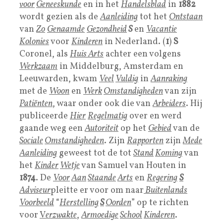
voor
Geneeskunde
en in het
Handelsblad
in
1882
wordt gezien als de
Aanleiding
tot het
Ontstaa
n
van
Zo
Genaamde
Gezondheid
S
en
Vacantie
Kolonies
voor
Kinderen
in Nederland. (
1
)
S
Coronel, als
Huis Arts
achter een volgens
Werkzaam
in Middelburg, Amsterdam en
Leeuwarden, kwam
Veel
Vuldig
in
Aanraking
met de
Woon
en
Werk
Omstandigheden
van zijn
Patiënten
, waar onder ook die van
Arbeiders
. Hij
publiceerde
Hier
Regelmatig
over en werd
gaande weg een
Autoriteit
op het
Gebied
van de
Sociale
Omstandigheden
. Zijn
Rapporten
zijn
Mede
A
anleiding
geweest tot de tot
Stand
Koming
van
het
Kinder
Wetje
van Samuel van Houten in
1874
. De
Voor
Aan
Staande
Arts
en
R
egering
S
Adviseur
pleitte er voor om naar
Buitenlands
Voorbeeld
“
Herstelling
S
Oorden
” op te richten
voor
V
erzwakte
,
Armoedige
School
Kinderen
.