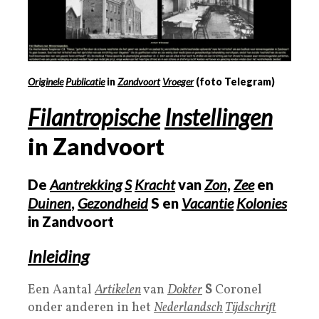
Originele
Publicatie
in
Zandvoort
Vroege
r
(foto Telegram)
Filantropische
Instellingen
in Zandvoort
De
Aantrekking
S
Kracht
van
Zon
,
Zee
en
Duinen
,
Gezondheid
S en
Vacantie
Kolonies
in Zandvoort
Inleiding
Een Aantal
Artikelen
van
Dokter
S
Coronel
onder anderen in het
Nederlandsch
Tijdschrift