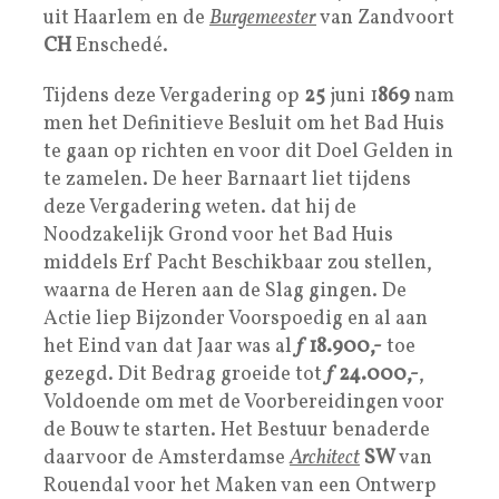
uit Haarlem en de
Burgemeester
van Zandvoort
CH
Enschedé.
Tijdens deze Vergadering op
25
juni 1
869
nam
men het Definitieve Besluit om het Bad Huis
te gaan op richten en voor dit Doel Gelden in
te zamelen. De heer Barnaart liet tijdens
deze Vergadering weten. dat hij de
Noodzakelijk Grond voor het Bad Huis
middels Erf Pacht Beschikbaar zou stellen,
waarna de Heren aan de Slag gingen. De
Actie liep Bijzonder Voorspoedig en al aan
het Eind van dat Jaar was al
ƒ 18.900,-
toe
gezegd. Dit Bedrag groeide tot
ƒ 24.000,-
,
Voldoende om met de Voorbereidingen voor
de Bouw te starten. Het Bestuur benaderde
daarvoor de Amsterdamse
Architect
SW
van
Rouendal voor het Maken van een Ontwerp