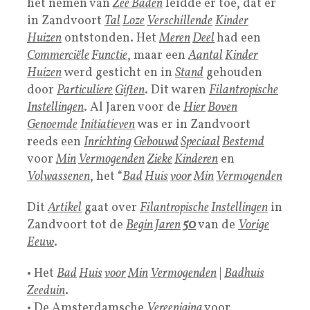
het nemen van
Zee Baden
leidde er toe, dat er
in Zandvoort
Tal
Loze
Verschillende
Kinder
Huizen
ontstonden. Het
Meren
Deel
had een
Commerciële
Functie
, maar een
Aantal
Kinder
Huizen
werd gesticht en in
Stand
gehouden
door
Particuliere
Giften
. Dit waren
Filantropische
Instellingen
. Al Jaren voor de
Hier
Boven
Genoemde
Initiatieven
was er in Zandvoort
reeds een
Inrichting
Gebouwd
Speciaal
Bestemd
voor
Min
Vermogenden
Zieke
Kinderen
en
Volwassenen
, het “
Bad
Huis
voor
Min
Vermogenden
Dit
A
rtikel
gaat over
Filantropische
Instellingen
in
Zandvoort tot de
Begin
Jaren
50
van de
Vorige
Eeuw
.
• Het
Bad
Huis
voor
Min
Vermogenden
|
Badhuis
Zeeduin
.
• De Amsterdamsche
Vereeniging
voor