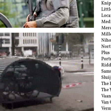
Kni
Littl
Loca
Med
Merc
Mill
Niho
Nort
Plus
Port
Ridd
Sam
Sluij
The 
The 
Vaan
Van
Verm