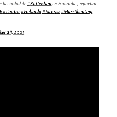
n la ciudad de
#Rotterdam
en Holanda., reportan
fB
#Tiroteo
#Holanda
#Europa
#MassShooting
ber 28, 2023