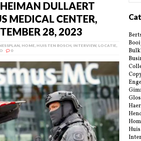
 HEIMAN DULLAERT
Cat
US MEDICAL CENTER,
TEMBER 28, 2023
Bert
Booi
NESSPLAN
,
HOME
,
HUIS TEN BOSCH
,
INTERVIEW
,
LOCATIE
,
Bulk
EO
0
Busi
Coll
Copy
Enge
Gim
Glos
Haer
Hend
Hom
Huis
Inte