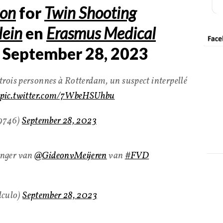
ion
for
Twin Shooting
lein
en
Erasmus Medical
, September 28, 2023
rois personnes à Rotterdam, un suspect interpellé
pic.twitter.com/7WbeHSUhbu
9746)
September 28, 2023
anger van
@GideonvMeijeren
van
#FVD
culo)
September 28, 2023