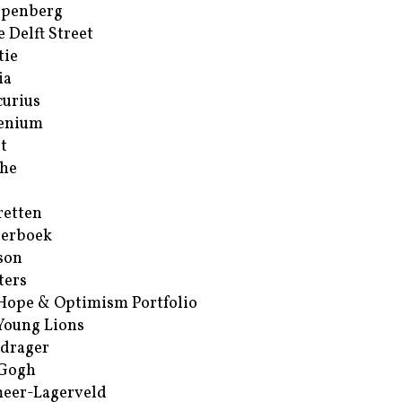
ppenberg
e Delft Street
tie
ia
urius
enium
t
he
retten
erboek
son
ters
Hope & Optimism Portfolio
Young Lions
drager
 Gogh
eer-Lagerveld