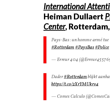
International Attent
Heiman Dullaert
P
Center
, Rotterdam
Pays-Bas : un homme armé tue t
#Rotterdam
#PaysBas
#Police
— Erreur 404 (@Erreur45576
Dader
#Rotterdam
blijkt aanh
https://t.co/2XrYMUkrv4
— Comes Calculo (@ComesCal