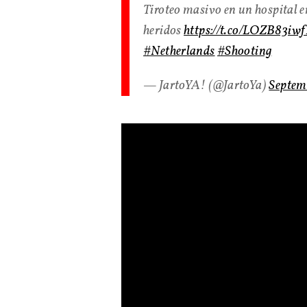
Tiroteo masivo en un hospital e
heridos
https://t.co/LOZB83iw
#Netherlands
#Shooting
— JartoYA! (@JartoYa)
Septem