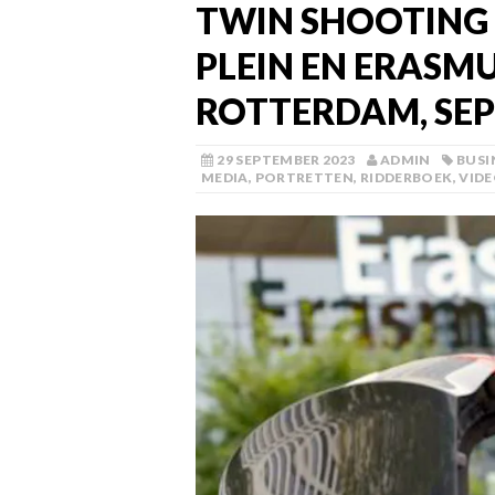
TWIN SHOOTING
PLEIN EN ERASM
ROTTERDAM, SEP
29 SEPTEMBER 2023
ADMIN
BUSI
MEDIA
,
PORTRETTEN
,
RIDDERBOEK
,
VID