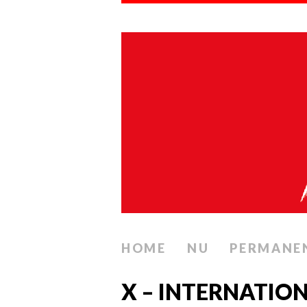
HOME
NU
PERMANE
X – INTERNATIO