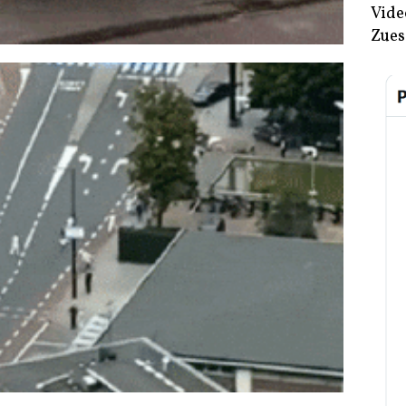
Vide
Zues