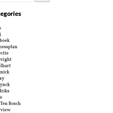
egories
s
j
boek
nessplan
ectie
right
lhart
mick
sy
ynck
riks
e
 Ten Bosch
rview