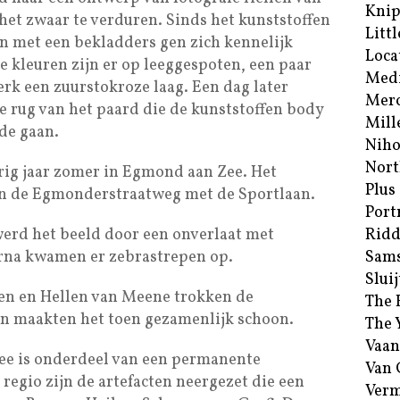
Kni
et zwaar te verduren. Sinds het kunststoffen
Littl
en met een bekladders gen zich kennelijk
Loca
e kleuren zijn er op leeggespoten, een paar
Med
rk een zuurstokroze laag. Een dag later
Merc
 rug van het paard die de kunststoffen body
Mill
lde gaan.
Niho
Nort
rig jaar zomer in Egmond aan Zee. Het
Plus
van de Egmonderstraatweg met de Sportlaan.
Port
werd het beeld door een onverlaat met
Ridd
rna kwamen er zebrastrepen op.
Sam
Sluij
en en Hellen van Meene trokken de
The 
 maakten het toen gezamenlijk schoon.
The 
Vaan
ee is onderdeel van een permanente
Van
 regio zijn de artefacten neergezet die een
Verm