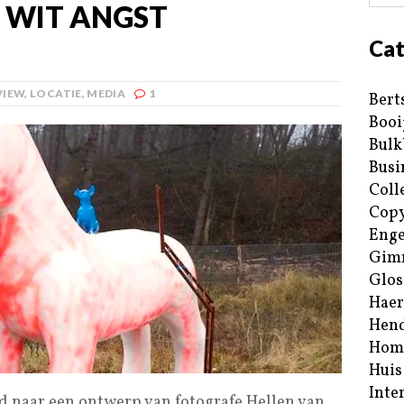
 WIT ANGST
Cat
VIEW
,
LOCATIE
,
MEDIA
1
Bert
Booi
Bulk
Busi
Coll
Copy
Enge
Gim
Glos
Haer
Hend
Hom
Huis
Inte
 naar een ontwerp van fotografe Hellen van