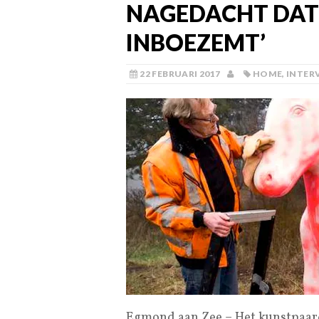
NAGEDACHT DAT
INBOEZEMT’
22 FEBRUARI 2017
HOME
,
INTER
Egmond aan Zee – Het kunstpaard