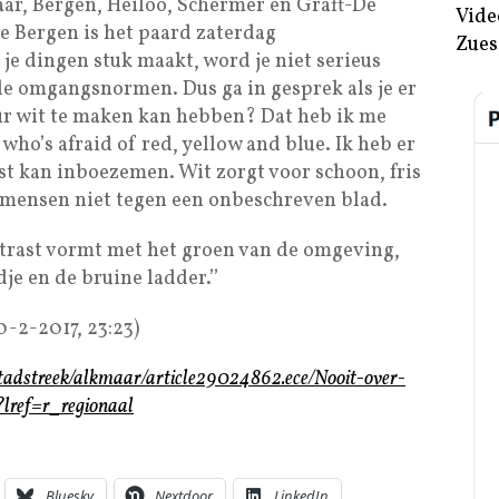
r, Bergen, Heiloo, Schermer en Graft-De
Vide
e Bergen is het paard zaterdag
Zues
je dingen stuk maakt, word je niet serieus
le omgangsnormen. Dus ga in gesprek als je er
ur wit te maken kan hebben? Dat heb ik me
who’s afraid of red, yellow and blue. Ik heb er
st kan inboezemen. Wit zorgt voor schoon, fris
 mensen niet tegen een onbeschreven blad.
ontrast vormt met het groen van de omgeving,
je en de bruine ladder.’’
-2-2017, 23:23)
tadstreek/alkmaar/article29024862.ece/Nooit-over-
lref=r_regionaal
Bluesky
Nextdoor
LinkedIn