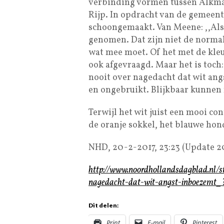
verbinding vormen tussen Alkmaa
Rijp. In opdracht van de gemeent
schoongemaakt. Van Meene: ,,Als 
genomen. Dat zijn niet de norma
wat mee moet. Of het met de kle
ook afgevraagd. Maar het is toch: 
nooit over nagedacht dat wit ang
en ongebruikt. Blijkbaar kunnen
Terwijl het wit juist een mooi c
de oranje sokkel, het blauwe hond
NHD, 20-2-2017, 23:23 (Update 20
http://www.noordhollandsdagblad.nl/s
nagedacht-dat-wit-angst-inboezemt_?
Dit delen:
Print
E-mail
Pinterest