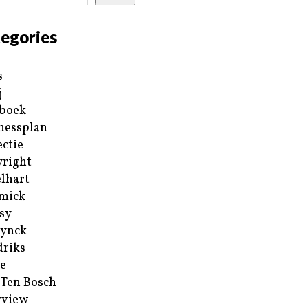
egories
s
j
boek
nessplan
ectie
right
lhart
mick
sy
ynck
riks
e
 Ten Bosch
rview