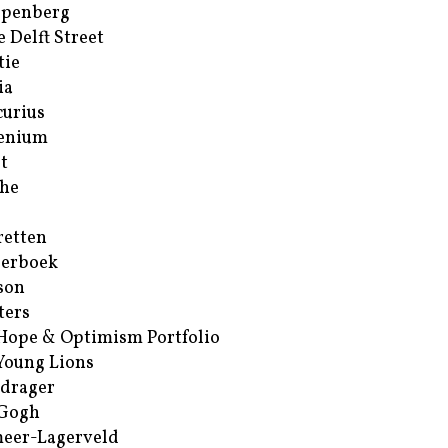
ppenberg
e Delft Street
tie
ia
urius
enium
t
he
retten
erboek
son
ters
Hope & Optimism Portfolio
Young Lions
drager
 Gogh
eer-Lagerveld