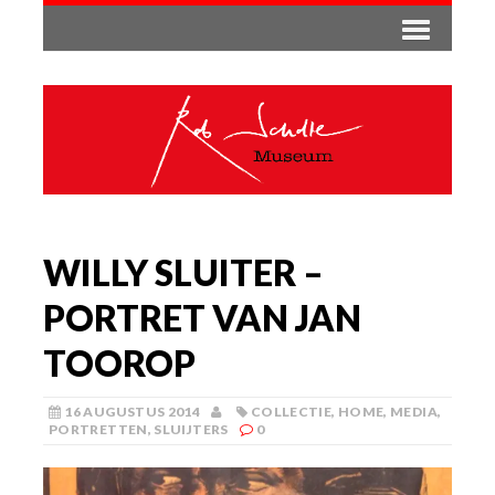
WILLY SLUITER –
PORTRET VAN JAN
TOOROP
16 AUGUSTUS 2014
COLLECTIE
,
HOME
,
MEDIA
,
PORTRETTEN
,
SLUIJTERS
0