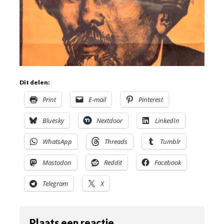
Dit delen:
Print
E-mail
Pinterest
Bluesky
Nextdoor
LinkedIn
WhatsApp
Threads
Tumblr
Mastodon
Reddit
Facebook
Telegram
X
Plaats een reactie