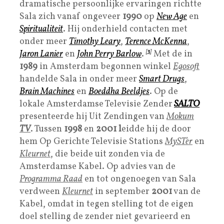
dramatische persoonlijke ervaringen richtte
Sala zich vanaf ongeveer
1990
op
New Age
en
Spiritualiteit
. Hij onderhield contacten met
onder meer
Timothy Leary
,
Terence McKenna
,
Jaron Lanier
en
John Perry Barlow
.
[
3
]
Met de in
1989
in Amsterdam begonnen winkel
Egosoft
handelde Sala in onder meer
Smart Drugs
,
Brain Machines
en
Boeddha Beeldjes
. Op de
lokale Amsterdamse Televisie Zender
SALTO
presenteerde hij Uit Zendingen van
Mokum
TV
. Tussen
1998
en
2001 l
eidde hij de door
hem Op Gerichte Televisie Stations
MySTèr
en
Kleurnet
, die beide uit zonden via de
Amsterdamse Kabel. Op advies van de
Programma Raad
en tot ongenoegen van Sala
verdween
Kleurnet
in september
2001
van de
Kabel, omdat in tegen stelling tot de eigen
doel stelling de zender niet gevarieerd en