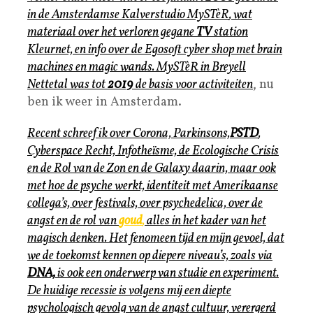
in de Amsterdamse Kalverstudio
MySTèR
, wat
materiaal over het verloren gegane
TV
station
Kleurnet, en info over de Egosoft cyber shop met brain
machines en magic wands.
MySTèR
in Breyell
Nettetal was tot
2019
de basis voor activiteiten
, nu
ben ik weer in Amsterdam.
Recent schreef ik over Corona, Parkinsons,
PSTD
,
Cyberspace Recht, Infotheïsme, de Ecologische Crisis
en de Rol van de Zon en de Galaxy daarin, maar ook
met hoe de psyche werkt, identiteit met Amerikaanse
collega’s, over festivals, over psychedelica, over de
angst en de rol van
goud
,
alles in het kader van het
magisch denken. Het fenomeen tijd en mijn gevoel, dat
we de toekomst kennen op diepere niveau’s, zoals via
DNA,
is ook een onderwerp van studie en experiment.
De huidige recessie is volgens mij een diepte
psychologisch gevolg van de angst cultuur, verergerd