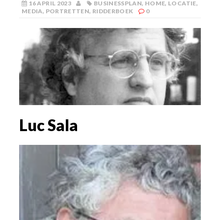
16 APRIL 2023
BUSINESSPLAN
,
HOME
,
LOCATIE
,
MEDIA
,
PORTRETTEN
,
RIDDERBOEK
0
Luc Sala