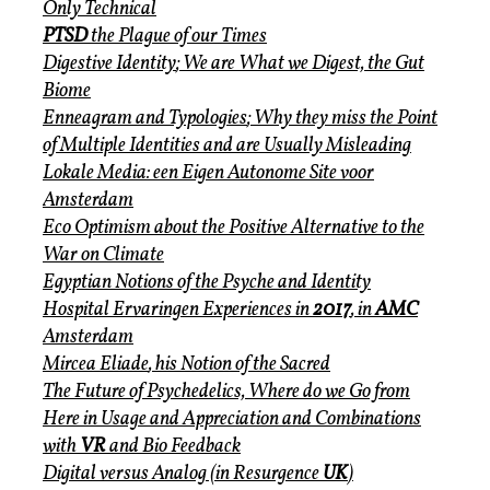
Only Technical
PTSD
the Plague of our Times
Digestive Identity
; We are What we Digest, the Gut
Biome
Enneagram and Typologies
; Why they miss the Point
of Multiple Identities and are Usually Misleading
Lokale Media
: een Eigen Autonome Site voor
Amsterdam
Eco Optimism
about the Positive Alternative to the
War on Climate
Egyptian
Notions of the Psyche and Identity
Hospital
Ervaringen Experiences in
2017
, in
AMC
Amsterdam
Mircea Eliade
, his Notion of the Sacred
The Future of Psychedelics,
Where do we Go from
Here in Usage and Appreciation and Combinations
with
VR
and Bio Feedback
Digital versus
Analog (in Resurgence
UK
)