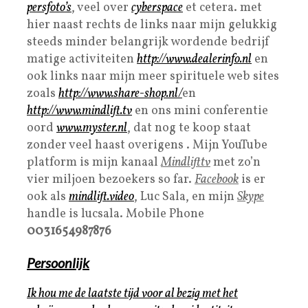
persfoto’s
, veel over
cyberspace
et cetera. met
hier naast rechts de links naar mijn gelukkig
steeds minder belangrijk wordende bedrijf
matige activiteiten
http://www.dealerinfo.nl
en
ook links naar mijn meer spirituele web sites
zoals
http://www.share-shop.nl/
en
http://www.mindlift.tv
en ons mini conferentie
oord
www.myster.nl
, dat nog te koop staat
zonder veel haast overigens . Mijn YouTube
platform is mijn kanaal
Mindlifttv
met zo’n
vier miljoen bezoekers so far.
Facebook
is er
ook als
mindlift.video
, Luc Sala, en mijn
Skype
handle is lucsala. Mobile Phone
0031654987876
Persoonlijk
Ik hou me de laatste tijd voor al bezig met het