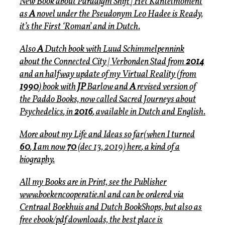
New Book about Paradigm Shift
| Het Kantelmoment
as
A
novel under the Pseudonym Leo Hadee is Ready,
it’s the First ‘
Roman
’ and in Dutch.
Also
A
Dutch book with Luud Schimmelpennink
about the Connected City |
Verbonden Stad
from
2014
and an halfway update of my
Virtual Reality
(from
1990
) book with
JP
Barlow and
A
revised version of
the
Paddo
Books, now called
Sacred Journeys
about
Psychedelics
, in
2016
, available in
Dutch
and
English
.
More about my Life and Ideas so far(when I turned
60
,
I
am now
70
(dec 13, 2019)
here
, a kind of a
biography.
All my Books are in Print, see the Publisher
www.boekencooperatie.nl
and can be ordered via
Centraal Boekhuis and Dutch BookShops, but also as
free ebook/pdf downloads, the best place is