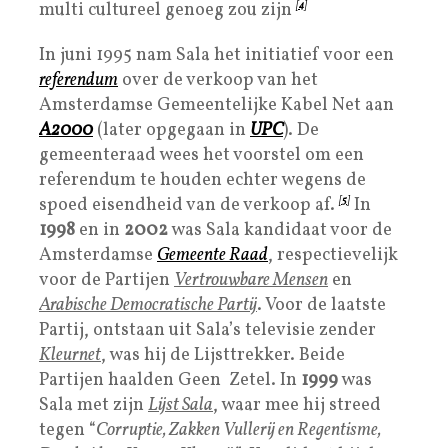
multi cultureel genoeg zou zijn
[
4
]
In juni 1995 nam Sala het initiatief voor een
referendum
over de verkoop van het
Amsterdamse Gemeentelijke Kabel Net aan
A2000
(later opgegaan in
UPC
). De
gemeenteraad wees het voorstel om een
referendum te houden echter wegens de
spoed eisendheid van de verkoop af.
[
5
]
In
1998
en in
2002
was Sala kandidaat voor de
Amsterdamse
Gemeente Raad
, respectievelijk
voor de Partijen
Vertrouwbare Mensen
en
Arabische Democratische Partij
. Voor de laatste
Partij, ontstaan uit Sala’s televisie zender
Kleurnet
, was hij de Lijsttrekker. Beide
Partijen haalden Geen Zetel. In
1999
was
Sala met zijn
Lijst Sala
, waar mee hij streed
tegen “
Corruptie, Zakken Vullerij en Regentisme,