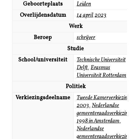
Geboorteplaats
Leiden
Overlijdensdatum
14 april
2023
Werk
Beroep
schrijver
Studie
School/universiteit
Technische Universiteit
Delft
,
Erasmus
Universiteit Rotterdam
Politiek
Verkiezingsdeelname
Tweede Kamerverkiezingen
2003
,
Nederlandse
gemeenteraadsverkiezingen
1998 in Amsterdam
,
Nederlandse
gemeenteraadsverkiezingen