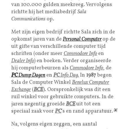
van 100.000 gulden meekreeg. Vervolgens
richtte hij het mediabedrijf
Sala
Communications
op.
Met zijn eigen bedrijf richtte Sala zich in de
opkomst jaren van de
Personal Computer
op de
uit gifte van verschillende computer tijd
schriften (onder meer
Commodore Info
en
Dealer Info
) en boeken. Verder organiseerde
hij computerbeurzen als
Commodore Info
, de
PC
Dump Dagen
en
PC
Info Dag.
In
1987
begon
Sala de Computer Winkel
Benelux Computer
Exchange
(
BCE
). Oorspronkelijk was dit een
ruil winkel voor gebruikte computers. In de
jaren negentig groeide
BCE
uit tot een
speciaal zaak voor
PC
’s en rand apparatuur.
[
2
]
Na, volgens eigen zeggen, een aantal