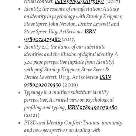
ritual context.
ISBN 9789492079091
(2017)
Identity, the essence of manifestation; A study
on identity in psychology with Stanley Krippner,
Steve Speer, John Newton, Denice Leverett and
Steve Speer, Uitg. ArtSccience
ISBN
9789072475480
(2017)
Identity 2.0, the dance of our substitute
identities and the illusion of digital identity. A
520 page perspective (update from Identity)
with prof. Stanley Krippner, Steve Speer &
Denice Leverett.
Uitg. Artscience
ISBN
9789492079350
(2019)
Typology in a multiple substitute identity
perspective, A critical view on psychological
profiling and typing
,
ISBN 9789492079480
(2021)
PTSD and Identity Conflict; Trauma-immunity
and new perspectives on dealing with