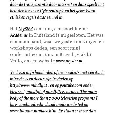
door de transparantie door internet en daar speelt het
hele denken over Cyberentropie en het gebrek aan
ethiek en regels daar een rol in.
Het
MyStèR
centrum, een soort kleine
Academie
in Duitsland is nu gesloten. Het was
een mooi pand, waar we gasten ontvingen en
workshops deden, een soort mini-
conferentiecentrum. In Breyell, vlak bij
Venlo, en een website
www.myster.nl
.
Veel van mijn honderden of meer video’s met spirituele
interviews en docu’s zijn te vinden op
http://www.mindlift.tv
en op youtube.com onder
kleurnet, mindlift of mindlifttv channel. The main
body of the more than
7.000
television programs
I
have produced, edited and made are listed on
www.lucsala.nl/video.htm
. Er staan er meer dan