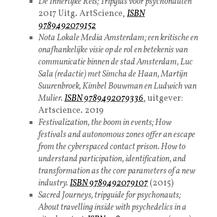
De Innerlijke Reis; Tripgids voor psychonauten
2017 Uitg. ArtScience,
ISBN
9789492079152
Nota Lokale Media Amsterdam; een kritische en
onafhankelijke visie op de rol en betekenis van
communicatie binnen de stad Amsterdam, Luc
Sala (redactie) met Simcha de Haan, Martijn
Suurenbroek, Kimbel Bouwman en Ludwich van
Mulier.
ISBN 9789492079336
, uitgever:
Artscience. 2019
Festivalization, the boom in events; How
festivals and autonomous zones offer an escape
from the cyberspaced contact prison. How to
understand participation, identification, and
transformation as the core parameters of a new
industry.
ISBN 9789492079107
(2015)
Sacred Journeys, tripguide for psychonauts;
About travelling inside with psychedelics in a