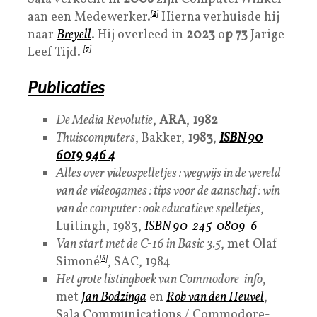
aan een Medewerker.
[
2
]
Hierna verhuisde hij
naar
Breyell
. Hij overleed in
2023
o
p 73
Jarige
Leef Tijd.
[
7
]
Publicaties
De Media Revolutie
,
ARA
,
1982
Thuiscomputers
, Bakker,
1983
,
ISBN
90
6019 946 4
Alles over videospelletjes : wegwijs in de wereld
van de videogames : tips voor de aanschaf : win
van de computer : ook educatieve spelletjes
,
Luitingh, 1983,
ISBN 90-245-0809-6
Van start met de C-16 in Basic 3.5
, met Olaf
Simoné
[8]
, SAC, 1984
Het grote listingboek van Commodore-info
,
met
Jan Bodzinga
en
Rob van den Heuvel
,
Sala Communications / Commodore-