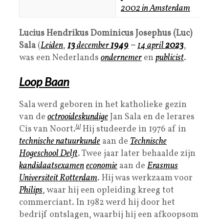
2002 in Amsterdam
Lucius Hendrikus Dominicus Josephus (Luc)
Sala
(
Leiden
,
13
december
1949
–
14 april
2023
,
was een Nederlands
ondernemer
en
publicist
.
Loop Baan
Sala werd geboren in het katholieke gezin
van de
octrooideskundige
Jan Sala en de lerares
Cis van Noort.
[1]
Hij studeerde in 1976 af in
technische natuurkunde
aan de
Technische
Hogeschool Delft
. Twee jaar later behaalde zijn
kandidaatsexamen
economie
aan de
Erasmus
Universiteit Rotterdam
. Hij was werkzaam voor
Philips
, waar hij een opleiding kreeg tot
commerciant. In 1982 werd hij door het
bedrijf ontslagen, waarbij hij een afkoopsom