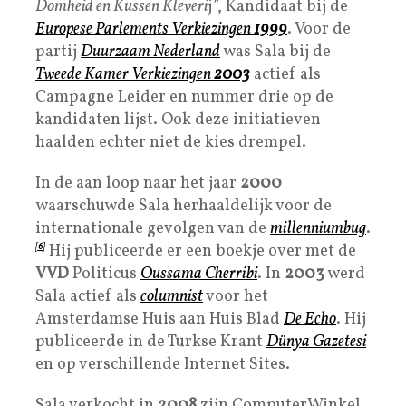
Domheid en Kussen Kleveri
j”, Kandidaat bij de
Europese Parlements Verkiezingen
1999
. Voor de
partij
Duurzaam Nederland
was Sala bij de
Tweede Kamer Verkiezingen
2003
actief als
Campagne Leider en nummer drie op de
kandidaten lijst. Ook deze initiatieven
haalden echter niet de kies drempel.
In de aan loop naar het jaar
2000
waarschuwde Sala herhaaldelijk voor de
internationale gevolgen van de
millenniumbug
.
[
6
]
Hij publiceerde er een boekje over met de
VVD
Politicus
Oussama Cherribi
. In
2003
werd
Sala actief als
columnist
voor het
Amsterdamse Huis aan Huis Blad
De Echo
. Hij
publiceerde in de Turkse Krant
Dünya Gazetesi
en op verschillende Internet Sites.
Sala verkocht in
2008
zijn ComputerWinkel