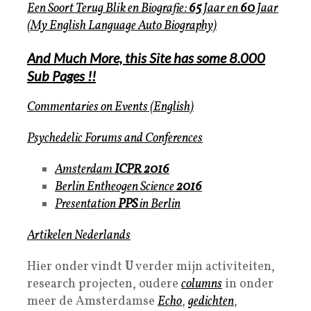
Een Soort Terug Blik en Biografie:
65
Jaar
en
60
Jaar
(My English Language Auto Biography)
And Much More, this Site has some 8.000
Sub Pages !!
Commentaries on Events (English)
Psychedelic Forums and Conferences
Amsterdam
ICPR 2016
Berlin Entheogen Science
2016
Presentation
PPS
in Berlin
Artikelen Nederlands
Hier onder vindt
U
verder mijn activiteiten,
research projecten, oudere
columns
in onder
meer de Amsterdamse
Echo
,
gedichten
,