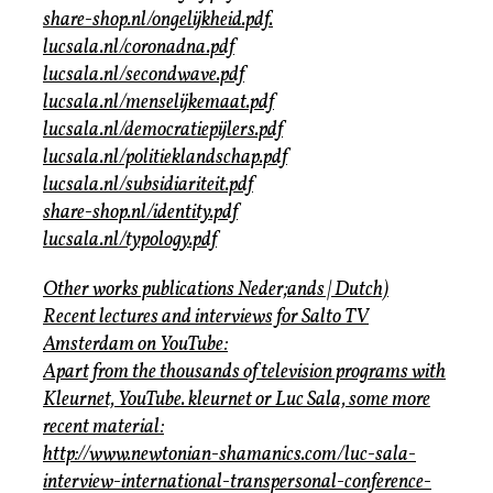
share-shop.nl/ongelijkheid.pdf.
lucsala.nl/coronadna.pdf
lucsala.nl/secondwave.pdf
lucsala.nl/menselijkemaat.pdf
lucsala.nl/democratiepijlers.pdf
lucsala.nl/politieklandschap.pdf
lucsala.nl/subsidiariteit.pdf
share-shop.nl/identity.pdf
lucsala.nl/typology.pdf
Other works publications Neder;ands | Dutch)
Recent lectures and interviews for Salto TV
Amsterdam on YouTube:
Apart from the thousands of television programs with
Kleurnet, YouTube. kleurnet or Luc Sala, some more
recent material:
http://www.newtonian-shamanics.com/luc-sala-
interview-international-transpersonal-conference-