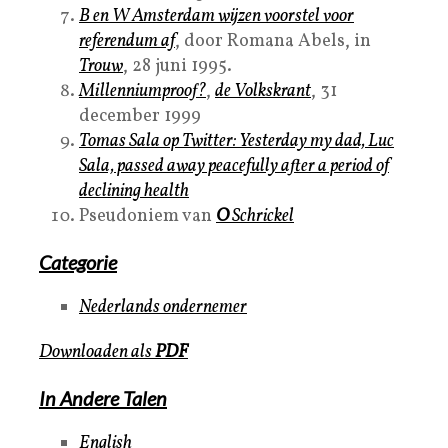
B en W Amsterdam wijzen voorstel voor
referendum af
, door Romana Abels, in
Trouw
, 28 juni 1995.
Millenniumproof?
,
de Volkskrant
, 31
december 1999
Tomas Sala op Twitter: Yesterday my dad, Luc
Sala, passed away peacefully after a period of
declining health
Pseudoniem van
O
Schrickel
Categorie
Nederlands ondernemer
Downloaden als
PDF
In Andere Talen
English