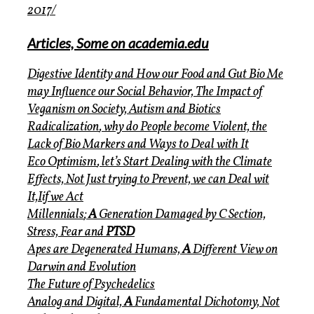
2017/
Articles, Some on academia.edu
Digestive Identity
and How our Food and Gut Bio Me
may Influence our Social Behavior, The Impact of
Veganism on Society, Autism and Biotics
Radicalization
, why do People become Violent, the
Lack of Bio Markers and Ways to Deal with It
Eco Optimism
, let’s Start Dealing with the Climate
Effects, Not Just trying to Prevent, we can Deal wit
It,Iif we Act
Millennials
;
A
Generation Damaged by C Section,
Stress, Fear and
PTSD
Apes are Degenerated
Humans,
A
Different View on
Darwin and Evolution
The Future of Psychedelics
Analog and Digita
l,
A
Fundamental Dichotomy, Not