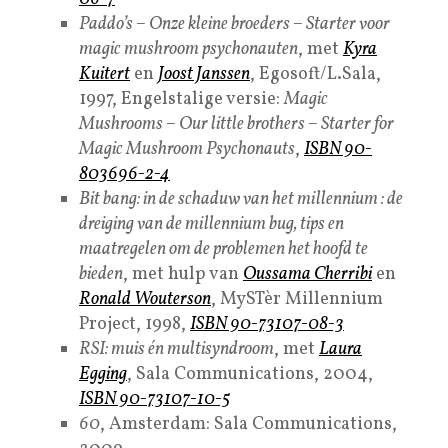
Paddo’s – Onze kleine broeders – Starter voor
magic mushroom psychonauten
, met
Kyra
Kuitert
en
Joost Janssen
, Egosoft/L.Sala,
1997, Engelstalige versie:
Magic
Mushrooms – Our little brothers – Starter for
Magic Mushroom Psychonauts
,
ISBN 90-
803696-2-4
Bit bang: in de schaduw van het millennium : de
dreiging van de millennium bug, tips en
maatregelen om de problemen het hoofd te
bieden
, met hulp van
Oussama Cherribi
en
Ronald Wouterson
, MySTèr Millennium
Project, 1998,
ISBN 90-73107-08-3
RSI: muis én multisyndroom
, met
Laura
Egging
, Sala Communications, 2004,
ISBN 90-73107-10-5
60
, Amsterdam: Sala Communications,