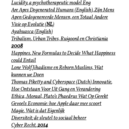
Lucidity
, a psychotherapeutic model Eng
Are Apes Degenerated Humans
(English), Zijn Mens
Apen Gedegenereerde Mensen, een Totaal Andere
Visie op
Evolutie
(
NL
)
Ayahuasca
(English)
Tribalism
, Urban Tribes, Ruigoord en Christiania
2008
Happines
, New Formulas to Decide What Happiness
could Entail
Lone Wolf
Jihadisme
en Reborn Muslims, Wat
kunnen we Doen
Thomas Piketty
and Cyberspace (Dutch)
Innovatie
,
Hoe Ontstaan Voor Uit Gang en Verandering
Ethica, Moraal,
Plato’s Phaedrus Wat Op Gerekt
Gevoels Economie
: hoe Apple daar mee scoort
Magie
, Wat is dat Eigenlijk
Diversiteit
; de sleutel to sociaal beheer
Cyber Recht
,
2014