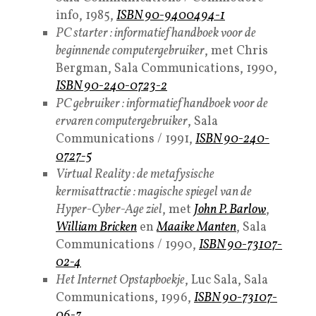
info, 1985,
ISBN 90-9400494-1
PC starter : informatief handboek voor de
beginnende computergebruiker
, met Chris
Bergman, Sala Communications, 1990,
ISBN 90-240-0723-2
PC gebruiker : informatief handboek voor de
ervaren computergebruiker
, Sala
Communications / 1991,
ISBN 90-240-
0727-5
Virtual Reality : de metafysische
kermisattractie : magische spiegel van de
Hyper-Cyber-Age ziel
, met
John P. Barlow
,
William Bricken
en
Maaike Manten
, Sala
Communications / 1990,
ISBN 90-73107-
02-4
Het Internet Opstapboekje
, Luc Sala, Sala
Communications, 1996,
ISBN 90-73107-
06-7