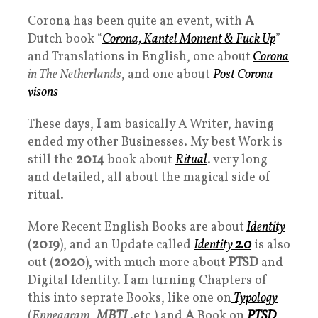
Corona has been quite an event, with
A
Dutch book “
C
orona, Kantel Moment & Fuck Up
”
and Translations in English, one about
Corona
in The Netherlands
, and one about
Post Corona
visons
These days,
I
am basically A Writer, having
ended my other Businesses. My best Work is
still the
2014
book about
Ritua
l
. very long
and detailed, all about the magical side of
ritual.
More Recent English Books are about
Identity
(
2019
), and an Update called
Identity
2.0
is also
out (
2020
), with much more about
PTSD
and
Digital Identity.
I
am turning Chapters of
this into seprate Books, like one on
Typology
(
Enneagram
,
MBTI
.etc,) and
A
Book on
PTS
D