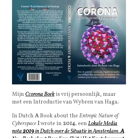
Mijn
Ccorona Boek
is vrij persoonlijk, maar
met een Introductie van Wybren van Haga.
In Dutch
A
Book about the
Entropic Nature of
Cyberspace
I
wrote in
2014
. een
Lokale
Media
nota
2019
in Dutch over de Situatie in Amsterdam.
A