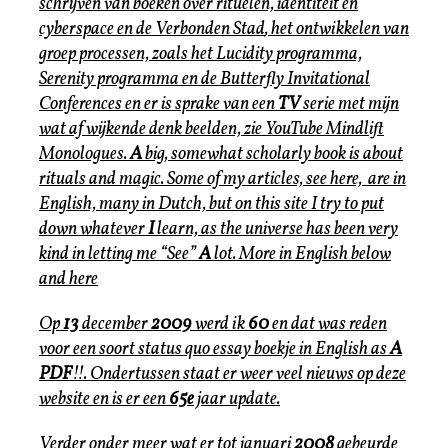
schrijven van boeken over rituelen, identiteit en
cyberspace en de
Verbonden Stad
, het ontwikkelen van
groep processen, zoals het
Lucidity
programma,
Serenity
programma en de
Butterfly Invitational
Conferences
en er is sprake van een
TV
serie met mijn
wat af wijkende denk beelden, zie YouTube Mindlift
Monologues.
A
big, somewhat scholarly book is about
rituals and magic. Some of my articles, see here, are in
English, many in Dutch, but on this site I try to put
down whatever
I
learn, as the universe has been very
kind in letting me “
See
”
A
lot. More in English below
and here
Op
13
december
2009
werd ik
60
en dat was reden
voor een soort status quo essay boekje in English as
A
PDF
!!. Ondertussen staat er weer veel nieuws op deze
website en is er een
65e
jaar update.
Verder onder meer wat er tot januari
2008
gebeurde