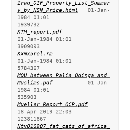
Iraq_OIF_Property_List_Summar
y_by_NSN_Price.html
   01-Jan-
1984 01:01             
KTM_report.pdf
01-Jan-1984 01:01             
Kxmx5rel.rm
01-Jan-1984 01:01             
MOU_between_Ralia_Odinga_and_
Muslims.pdf
           01-Jan-
1984 01:01              
Mueller_Report_OCR.pdf
18-Apr-2019 22:03           
Ntv010907_fat_cats_of_africa_