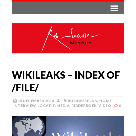
WIKILEAKS – INDEX OF
/FILE/
15 DECEMBER 2020
BUSINESSPLAN
,
HOME
,
INTERVIEW
,
LOCATIE
,
MEDIA
,
RIDDERBOEK
,
VIDEO
0