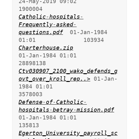
24-May-2019 09:02             
Catholic-hospitals-
Frequently-asked-
questions.pdf
  01-Jan-1984 
Charterhouse.zip
01-Jan-1984 01:01            
Ctv030907_2100_wako_defends_g
ovt_over_kroll_rep..>
 01-Jan-
1984 01:01             
Defense-of-Catholic-
hospitals-betray-mission.pdf
01-Jan-1984 01:01              
Egerton_University_payroll_sc