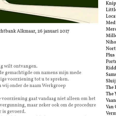
Kni
Littl
Loca
Med
Merc
chtbank Alkmaar, 26 januari 2017
Mill
Niho
Nort
Plus
Port
ag wilt ontvangen.
Ridd
 de gemachtigde om namens mijn mede
Sam
ge voorziening tot u te spreken.
Sluij
n wij onder de naam Werkgroep
The 
The 
 voorziening gaat vandaag niet alleen om het
Vaan
svergunning, maar zeker ook om de procedure
Van
 is gevoerd.
Verm