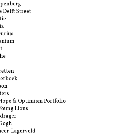
ppenberg
e Delft Street
tie
ia
urius
enium
t
he
retten
erboek
son
ters
Hope & Optimism Portfolio
Young Lions
drager
 Gogh
eer-Lagerveld