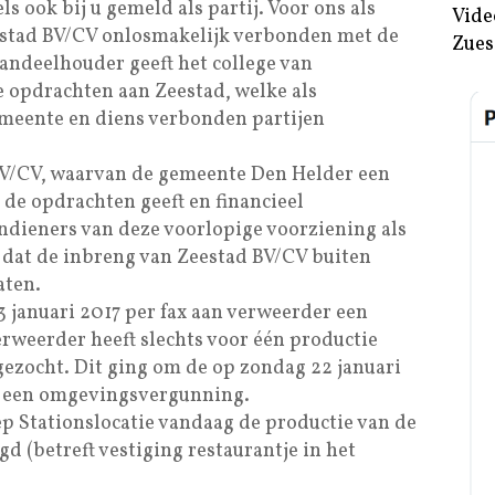
s ook bij u gemeld als partij. Voor ons als
Vide
estad BV/CV onlosmakelijk verbonden met de
Zues
andeelhouder geeft het college van
 opdrachten aan Zeestad, welke als
meente en diens verbonden partijen
BV/CV, waarvan de gemeente Den Helder een
 de opdrachten geeft en financieel
indieners van deze voorlopige voorziening als
, dat de inbreng van Zeestad BV/CV buiten
aten.
 januari 2017 per fax aan verweerder een
erweerder heeft slechts voor één productie
 gezocht. Dit ging om de op zondag 22 januari
n een omgevingsvergunning.
p Stationslocatie vandaag de productie van de
 (betreft vestiging restaurantje in het