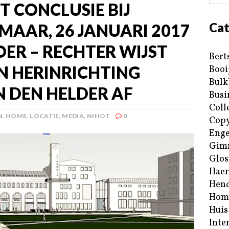
T CONCLUSIE BIJ
Cat
AAR, 26 JANUARI 2017
OER – RECHTER WIJST
Bert
N HERINRICHTING
Booi
Bulk
N DEN HELDER AF
Busi
Coll
N
,
HOME
,
LOCATIE
,
MEDIA
,
NIHOT
0
Copy
Enge
Gim
Glos
Haer
Hend
Hom
Huis
Inte