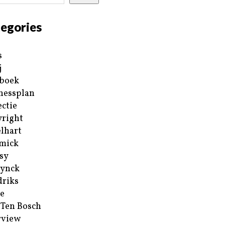
egories
s
j
boek
nessplan
ectie
right
lhart
mick
sy
ynck
riks
e
 Ten Bosch
rview