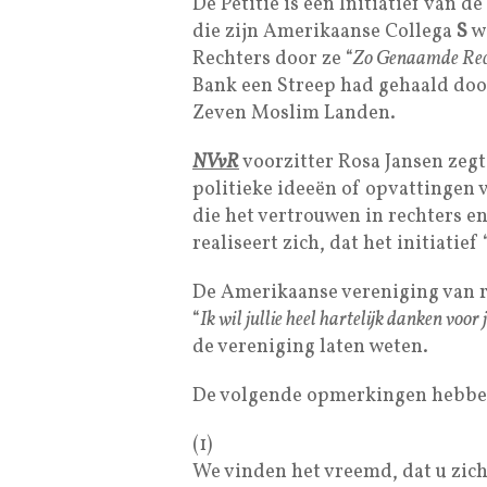
De Petitie is een Initiatief van de
die zijn Amerikaanse Collega
S
wi
Rechters door ze “
Zo Genaamde Rec
Bank een Streep had gehaald doo
Zeven Moslim Landen.
NVvR
voorzitter Rosa Jansen zegt 
politieke ideeën of opvattingen 
die het vertrouwen in rechters e
realiseert zich, dat het initiatief 
De Amerikaanse vereniging van rec
“
Ik wil jullie heel hartelijk danken voor 
de vereniging laten weten.
De volgende opmerkingen hebben 
(1)
We vinden het vreemd, dat u zich