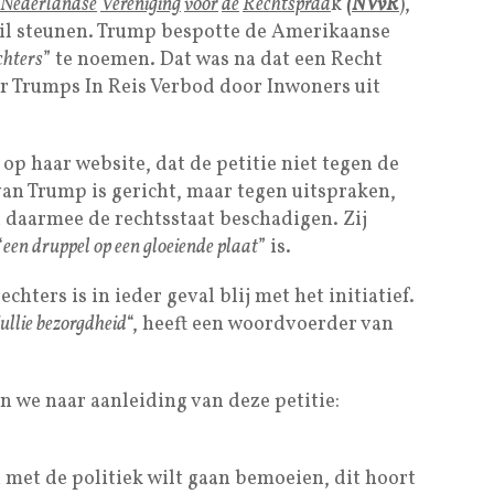
Nederlandse
Vereniging
voor
de
Rechtspraa
k
(NVvR
),
l steunen. Trump bespotte de Amerikaanse
hters
” te noemen. Dat was na dat een Recht
r Trumps In Reis Verbod door Inwoners uit
op haar website, dat de petitie niet tegen de
van Trump is gericht, maar tegen uitspraken,
n daarmee de rechtsstaat beschadigen. Zij
“
een druppel op een gloeiende plaat
” is.
hters is in ieder geval blij met het initiatief.
jullie bezorgdheid
“, heeft een woordvoerder van
we naar aanleiding van deze petitie:
 met de politiek wilt gaan bemoeien, dit hoort