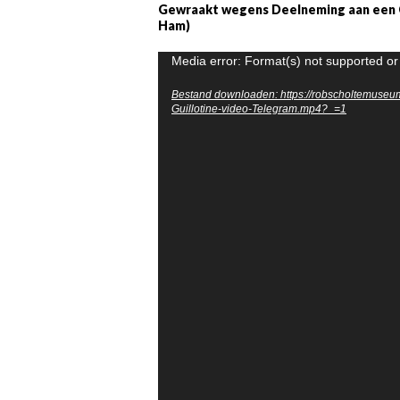
Gewraakt wegens Deelneming aan een C
Ham)
Videospeler
Media error: Format(s) not supported or
Bestand downloaden: https://robscholtemuseum
Guillotine-video-Telegram.mp4?_=1