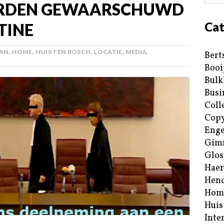
RDEN GEWAARSCHUWD
Cat
TINE
LAN
,
HOME
,
HUIS TEN BOSCH
,
LOCATIE
,
MEDIA
,
Bert
Booi
Bulk
Busi
Coll
Copy
Enge
Gim
Glos
Haer
Hend
Hom
Huis
Inte