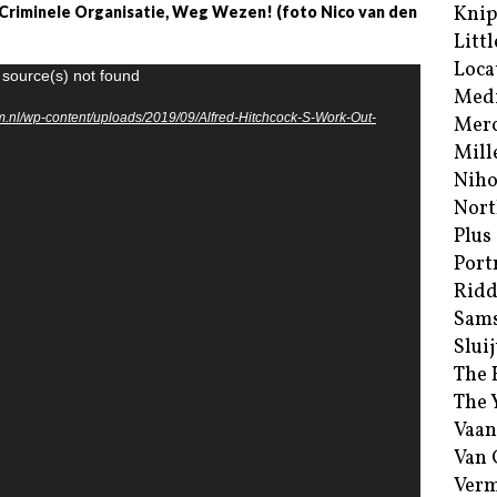
Kni
riminele Organisatie, Weg Wezen! (foto Nico van den
Littl
Loca
 source(s) not found
Med
.nl/wp-content/uploads/2019/09/Alfred-Hitchcock-S-Work-Out-
Merc
Mill
Niho
Nort
Plus
Port
Ridd
Sam
Sluij
The 
The 
Vaan
Van
Verm