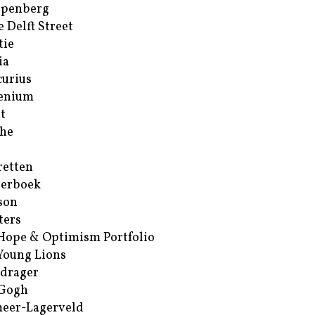
ppenberg
e Delft Street
tie
ia
urius
enium
t
he
retten
erboek
son
ters
Hope & Optimism Portfolio
Young Lions
drager
 Gogh
eer-Lagerveld