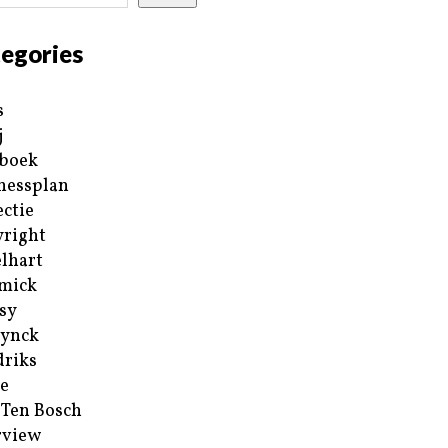
egories
s
j
boek
nessplan
ectie
right
lhart
mick
sy
ynck
riks
e
 Ten Bosch
rview