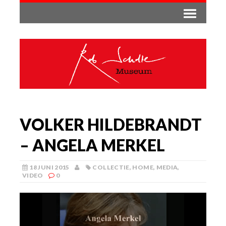
VOLKER HILDEBRANDT
– ANGELA MERKEL
18 JUNI 2015
COLLECTIE
,
HOME
,
MEDIA
,
VIDEO
0