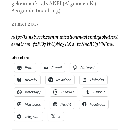
gekenmerkt als ANBI (Algemeen Nut
Beogende Instelling).
21 mei 2015
http://kunstweek.communicationmaster.nl/global/ext
ernal/?m=f2FD7WUpNc3E&a=f2NncBC9YbFmw
Dit delen:
Print
E-mail
Pinterest
Bluesky
Nextdoor
LinkedIn
WhatsApp
Threads
Tumblr
Mastodon
Reddit
Facebook
Telegram
X