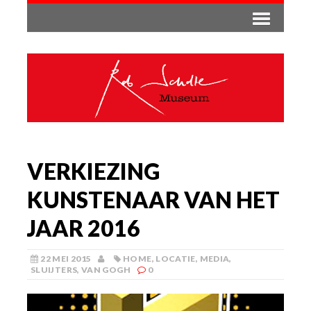
VERKIEZING
KUNSTENAAR VAN HET
JAAR 2016
22 MEI 2015
HOME
,
LOCATIE
,
MEDIA
,
SLUIJTERS
,
VAN GOGH
0