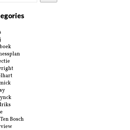
egories
s
j
boek
nessplan
ectie
right
lhart
mick
sy
ynck
riks
e
 Ten Bosch
rview