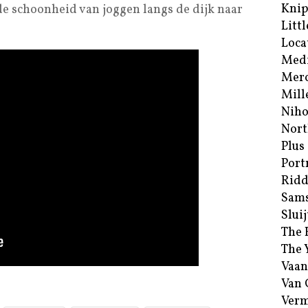
Kni
e schoonheid van joggen langs de dijk naar
Littl
Loca
Med
Merc
Mill
Niho
Nort
Plus
Port
Ridd
Sam
Sluij
The 
The 
Vaan
Van
Verm