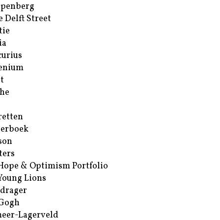
ppenberg
e Delft Street
tie
ia
urius
enium
t
he
retten
erboek
son
ters
Hope & Optimism Portfolio
Young Lions
drager
 Gogh
eer-Lagerveld