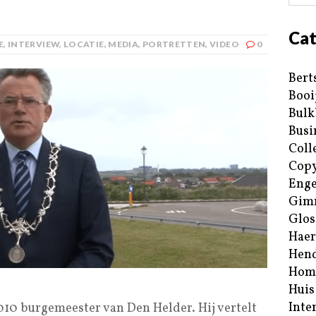
Cat
E
,
INTERVIEW
,
LOCATIE
,
MEDIA
,
PORTRETTEN
,
VIDEO
0
Bert
Booi
Bulk
Busi
Coll
Copy
Enge
Gim
Glos
Haer
Hend
Hom
Huis
Inte
2010 burgemeester van Den Helder. Hij vertelt