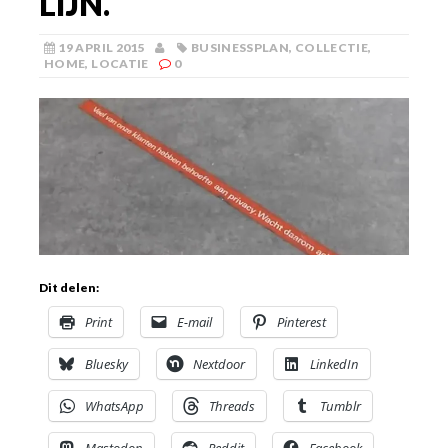
LIJN.
19 APRIL 2015
BUSINESSPLAN
,
COLLECTIE
,
HOME
,
LOCATIE
0
Dit delen:
Print
E-mail
Pinterest
Bluesky
Nextdoor
LinkedIn
WhatsApp
Threads
Tumblr
Mastodon
Reddit
Facebook