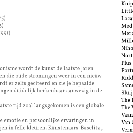
Kni
Littl
75)
Loca
3)
Med
1991)
Merc
Mill
Niho
Nort
Plus
onisme wordt de kunst de laatste jaren
Port
gen die oude stromingen weer in een nieuw
Ridd
dt er zelfs geciteerd en zie je bepaalde
Sam
ingen duidelijk herkenbaar aanwezig in de
Sluij
The 
atste tijd zoal langsgekomen is een globale
The 
Vaan
e emotie en persoonlijke ervaringen in
Van
en in felle kleuren. Kunstenaars: Baselitz ,
Verm