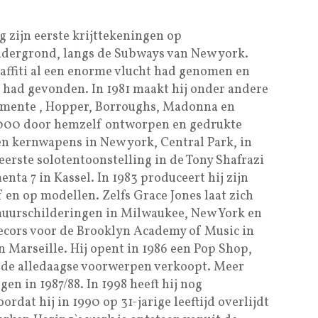
g zijn eerste krijttekeningen op
ndergrond, langs de Subways van New york.
affiti al een enorme vlucht had genomen en
 had gevonden. In 1981 maakt hij onder andere
emente , Hopper, Borroughs, Madonna en
0.000 door hemzelf ontworpen en gedrukte
gen kernwapens in New york, Central Park, in
jn eerste solotentoonstelling in de Tony Shafrazi
ta 7 in Kassel. In 1983 produceert hij zijn
 en op modellen. Zelfs Grace Jones laat zich
muurschilderingen in Milwaukee, New York en
decors voor de Brooklyn Academy of Music in
n Marseille. Hij opent in 1986 een Pop Shop,
rde alledaagse voorwerpen verkoopt. Meer
n in 1987/88. In 1998 heeft hij nog
ordat hij in 1990 op 31-jarige leeftijd overlijdt