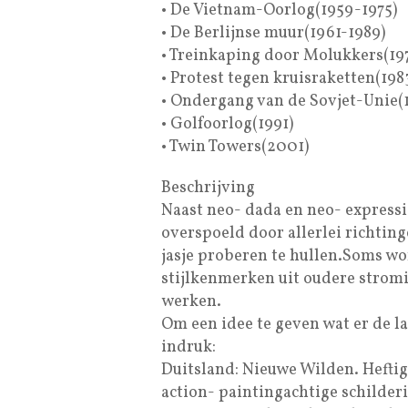
• De Vietnam-Oorlog(1959-1975)
• De Berlijnse muur(1961-1989)
• Treinkaping door Molukkers(19
• Protest tegen kruisraketten(198
• Ondergang van de Sovjet-Unie(
• Golfoorlog(1991)
• Twin Towers(2001)
Beschrijving
Naast neo- dada en neo- expressi
overspoeld door allerlei richtin
jasje proberen te hullen.Soms wor
stijlkenmerken uit oudere strom
werken.
Om een idee te geven wat er de la
indruk:
Duitsland: Nieuwe Wilden. Heftig
action- paintingachtige schilderij