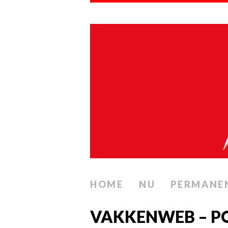
HOME
NU
PERMANE
VAKKENWEB – P