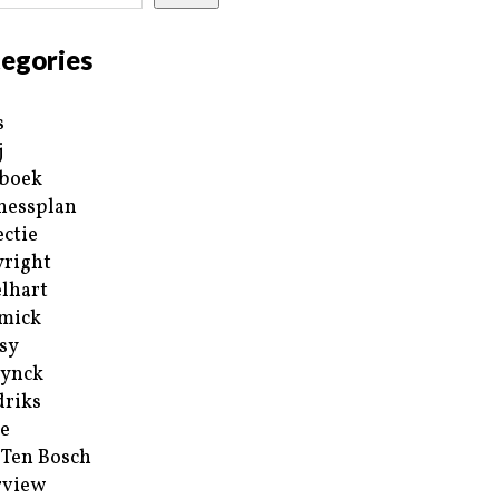
egories
s
j
boek
nessplan
ectie
right
lhart
mick
sy
ynck
riks
e
 Ten Bosch
rview