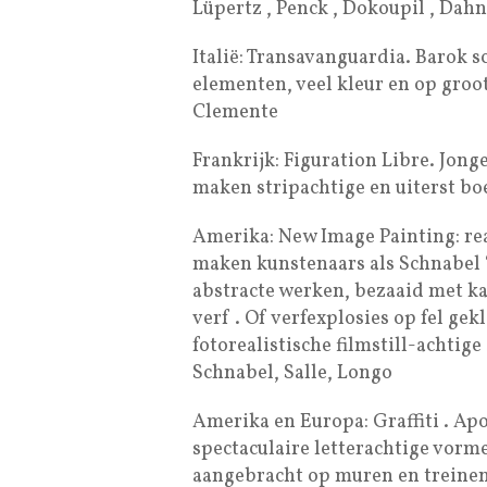
Lüpertz , Penck , Dokoupil , Dahn
Italië: Transavanguardia. Barok s
elementen, veel kleur en op groot
Clemente
Frankrijk: Figuration Libre. Jonge
maken stripachtige en uiterst bo
Amerika: New Image Painting: re
maken kunstenaars als Schnabel “p
abstracte werken, bezaaid met k
verf . Of verfexplosies op fel ge
fotorealistische filmstill-achtig
Schnabel, Salle, Longo
Amerika en Europa: Graffiti . Ap
spectaculaire letterachtige vormen
aangebracht op muren en treinen 