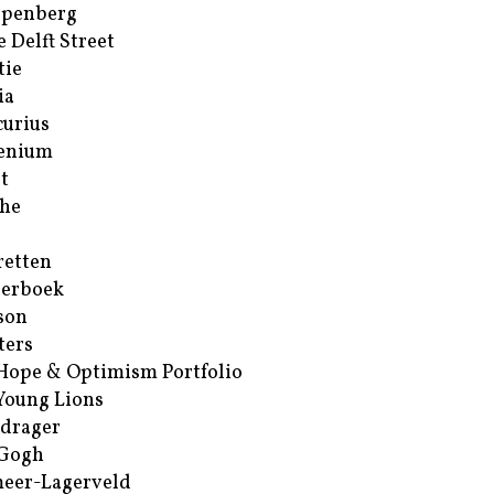
ppenberg
e Delft Street
tie
ia
urius
enium
t
he
retten
erboek
son
ters
Hope & Optimism Portfolio
Young Lions
drager
 Gogh
eer-Lagerveld