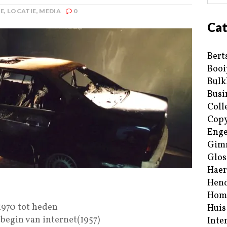
E
,
LOCATIE
,
MEDIA
0
Cat
Bert
Booi
Bulk
Busi
Coll
Copy
Enge
Gim
Glos
Haer
Hend
Hom
1970 tot heden
Huis
begin van internet(1957)
Inte