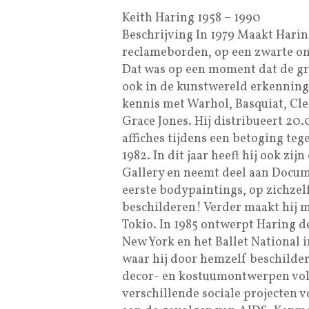
Keith Haring 1958 – 1990
Beschrijving In 1979 Maakt Harin
reclameborden, op een zwarte o
Dat was op een moment dat de gr
ook in de kunstwereld erkenning
kennis met Warhol, Basquiat, Cl
Grace Jones. Hij distribueert 2
affiches tijdens een betoging te
1982. In dit jaar heeft hij ook zi
Gallery en neemt deel aan Documen
eerste bodypaintings, op zichzelf
beschilderen! Verder maakt hij 
Tokio. In 1985 ontwerpt Haring 
New York en het Ballet National i
waar hij door hemzelf beschilde
decor- en kostuumontwerpen volge
verschillende sociale projecten vo