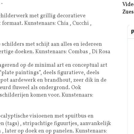
 .
Vide
Zues
childerwerk met grillig decoratieve
 formaat. Kunstenaars: Chia , Cucchi ,
 schilders met schijt aan alles en iedereen
ertige doeken. Kunstenaars: Combas , Di Rosa
agerend op de minimal art en conceptual art
late paintings”, deels figuratieve, deels
apot aardewerk en brandhout, zeer dik in de
kleurd fluweel als ondergrond. Ook
e schilderijen komen voor. Kunstenaars:
ocalyptische visioenen met spuitbus en
 (tags) , stripachtige figuurtjes, aanvankelijk
, later op doek en op panelen. Kunstenaars: