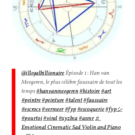
@illegalbillionaire
Épisode 1 : Han van
Meegeren, le plus célèbre faussaire de tout les
temps
#hanvanmeegeren
#histoire
#art
#peintre
#peinture
#talent
#faussaire
#escrocs
#vermeer
#fyp
#escoquerie
#fypシ
#pourtoi
#viral
#xyzbca
#asmr
♬
Emotional Cinematic Sad Violin and Piano