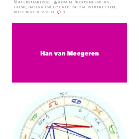
4 FEBRUARI 2025
ADMIN
BUSINESSPLAN
,
HOME
,
INTERVIEW
,
LOCATIE
,
MEDIA
,
PORTRETTEN
,
RIDDERBOEK
,
VIDEO
0