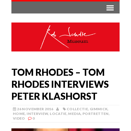
TOM RHODES – TOM
RHODES INTERVIEWS
PETER KLASHORST
26 NOVEMBER 2016
COLLECTIE
,
GIMMICK
,
HOME
,
INTERVIEW
,
LOCATIE
,
MEDIA
,
PORTRETTEN
,
VIDEO
0