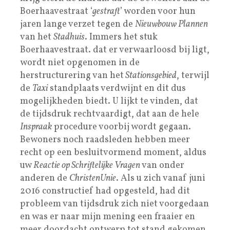
Boerhaavestraat ‘
gestraft
’ worden voor hun
jaren lange verzet tegen de
Nieuwbouw Plannen
van het
Stadhuis
. Immers het stuk
Boerhaavestraat. dat er verwaarloosd bij ligt,
wordt niet opgenomen in de
herstructurering van het
Stationsgebied
, terwijl
de
Taxi
standplaats verdwijnt en dit dus
mogelijkheden biedt. U lijkt te vinden, dat
de tijdsdruk rechtvaardigt, dat aan de hele
Inspraak
procedure voorbij wordt gegaan.
Bewoners noch raadsleden hebben meer
recht op een besluitvormend moment, aldus
uw
Reactie op Schriftelijke Vragen
van onder
anderen de
ChristenUnie
. Als u zich vanaf juni
2016 constructief had opgesteld, had dit
probleem van tijdsdruk zich niet voorgedaan
en was er naar mijn mening een fraaier en
meer doordacht ontwerp tot stand gekomen.