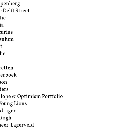
ppenberg
e Delft Street
tie
ia
urius
enium
t
he
retten
erboek
son
ters
Hope & Optimism Portfolio
Young Lions
drager
 Gogh
eer-Lagerveld