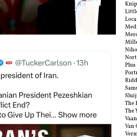
Kni
Littl
Loca
Med
Merc
Mill
Niho
Nort
Plus
Port
Ridd
Sam
Sluij
The 
The 
Vaan
Van
Verm