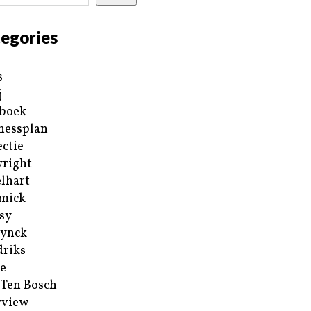
egories
s
j
boek
nessplan
ectie
right
lhart
mick
sy
ynck
riks
e
 Ten Bosch
rview