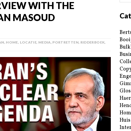
RVIEW WITH THE
Cat
RAN MASOUD
Bert
Booi
AN
,
HOME
,
LOCATIE
,
MEDIA
,
PORTRETTEN
,
RIDDERBOEK
,
Bulk
Busi
Coll
Copy
Enge
Gim
Glos
Haer
Hend
Hom
Huis
Inte