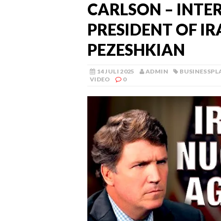
CARLSON – INTE
PRESIDENT OF I
PEZESHKIAN
14 JULI 2025
ADMIN
BUSINESSPL
VIDEO
0