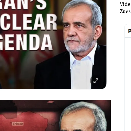
Vide
Zues