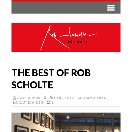
THE BEST OF ROB
SCHOLTE
8 APRIL 2015
COLLECTIE
,
GLOSSY
,
HOME
,
LOCATIE
,
VIDEO
1