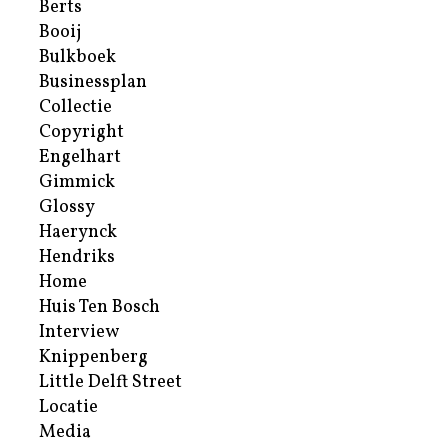
Berts
Booij
Bulkboek
Businessplan
Collectie
Copyright
Engelhart
Gimmick
Glossy
Haerynck
Hendriks
Home
Huis Ten Bosch
Interview
Knippenberg
Little Delft Street
Locatie
Media