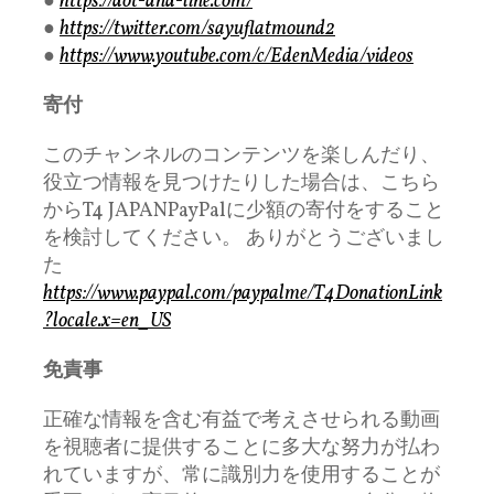
●
https://dot-and-line.com/
●
https://twitter.com/sayuflatmound2
●
https://www.youtube.com/c/EdenMedia/videos
寄付
このチャンネルのコンテンツを楽しんだり、
役立つ情報を見つけたりした場合は、こちら
からT4 JAPANPayPalに少額の寄付をすること
を検討してください。 ありがとうございまし
た
https://www.paypal.com/paypalme/T4DonationLink
?locale.x=en_US
免責事
正確な情報を含む有益で考えさせられる動画
を視聴者に提供することに多大な努力が払わ
れていますが、常に識別力を使用することが