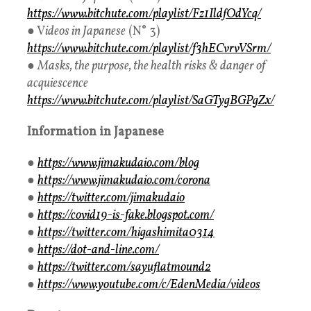
https://www.bitchute.com/playlist/Fz1IldfOdYcq/
● V
ideos in Japanese
(N° 3)
https://www.bitchute.com/playlist/f3hECvrvVSrm/
●
Masks, the purpose, the health risks & danger of
acquiescence
https://www.bitchute.com/playlist/SaGTygBGPgZx/
Information in Japanese
●
https://www.jimakudaio.com/blog
●
https://www.jimakudaio.com/corona
●
https://twitter.com/jimakudaio
●
https://covid19-is-fake.blogspot.com/
●
https://twitter.com/higashimita0314
●
https://dot-and-line.com/
●
https://twitter.com/sayuflatmound2
●
https://www.youtube.com/c/EdenMedia/videos