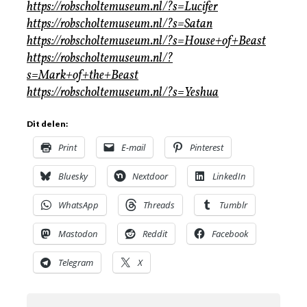
https://robscholtemuseum.nl/?s=Lucifer
https://robscholtemuseum.nl/?s=Satan
https://robscholtemuseum.nl/?s=House+of+Beast
https://robscholtemuseum.nl/?
s=Mark+of+the+Beast
https://robscholtemuseum.nl/?s=Yeshua
Dit delen:
Print
E-mail
Pinterest
Bluesky
Nextdoor
LinkedIn
WhatsApp
Threads
Tumblr
Mastodon
Reddit
Facebook
Telegram
X