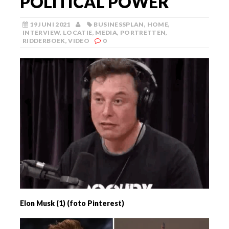
POLITICAL POWER
19 JUNI 2021
BUSINESSPLAN
,
HOME
,
INTERVIEW
,
LOCATIE
,
MEDIA
,
PORTRETTEN
,
RIDDERBOEK
,
VIDEO
0
Elon Musk (1) (foto Pinterest)