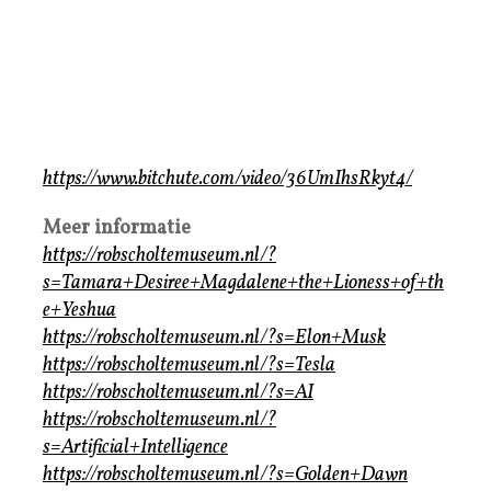
https://www.bitchute.com/video/36UmIhsRkyt4/
Meer informatie
https://robscholtemuseum.nl/?
s=Tamara+Desiree+Magdalene+the+Lioness+of+th
e+Yeshua
https://robscholtemuseum.nl/?s=Elon+Musk
https://robscholtemuseum.nl/?s=Tesla
https://robscholtemuseum.nl/?s=AI
https://robscholtemuseum.nl/?
s=Artificial+Intelligence
https://robscholtemuseum.nl/?s=Golden+Dawn