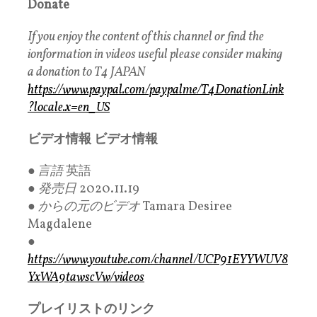
Donate
If you enjoy the content of this channel or find the
ionformation in videos useful please consider making
a donation to T4 JAPAN
https://www.paypal.com/paypalme/T4DonationLink
?locale.x=en_US
ビデオ情報 ビデオ情報
●
言語
英語
●
発売日
2020.11.19
●
からの元のビデオ
Tamara Desiree
Magdalene
●
https://www.youtube.com/channel/UCP91EYYWUV8
YxWA9tawscVw/videos
プレイリストのリンク