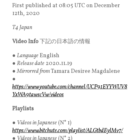
First published at 08:05 UTC on December
12th, 2020
T4 Japan
Video Info
下記の日本語の情報
●
Language
English
●
Release date
2020.11.19
●
Mirrorred from
Tamara Desiree Magdalene
●
https://www.youtube.com/channel/UCP91EYYWUV8
YxWA9tawscVw/videos
Playlists
●
Videos in Japanese
(N° 1)
https://www.bitchute.com/playlist/ALGtbdEylMv7/
●
Videos in Japanese
(N° 2)