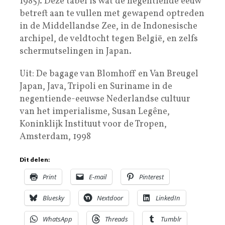
1985). Deze tabel is wat de negentiende eeuw
betreft aan te vullen met gewapend optreden
in de Middellandse Zee, in de Indonesische
archipel, de veldtocht tegen België, en zelfs
schermutselingen in Japan.
Uit: De bagage van Blomhoff en Van Breugel
Japan, Java, Tripoli en Suriname in de
negentiende-eeuwse Nederlandse cultuur
van het imperialisme, Susan Legêne,
Koninklijk Instituut voor de Tropen,
Amsterdam, 1998
Dit delen:
Print
E-mail
Pinterest
Bluesky
Nextdoor
LinkedIn
WhatsApp
Threads
Tumblr