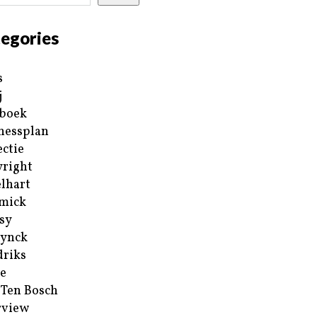
egories
s
j
boek
nessplan
ectie
right
lhart
mick
sy
ynck
riks
e
 Ten Bosch
rview