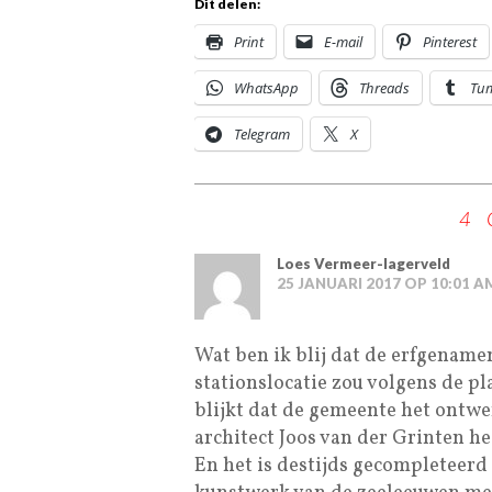
Dit delen:
Print
E-mail
Pinterest
WhatsApp
Threads
Tu
Telegram
X
4
Loes Vermeer-lagerveld
25 JANUARI 2017 OP 10:01 A
Wat ben ik blij dat de erfgename
stationslocatie zou volgens de p
blijkt dat de gemeente het ontwe
architect Joos van der Grinten h
En het is destijds gecompleteerd