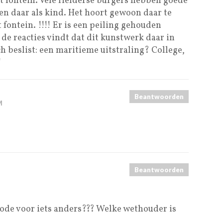
 fontein. Vele Helderse burgers hebben goede
n daar als kind. Het hoort gewoon daar te
 fontein. !!!! Er is een peiling gehouden
de reacties vindt dat dit kunstwerk daar in
ch beslist: een maritieme uitstraling? College,
!
Beantwoorden
M
Beantwoorden
ode voor iets anders??? Welke wethouder is