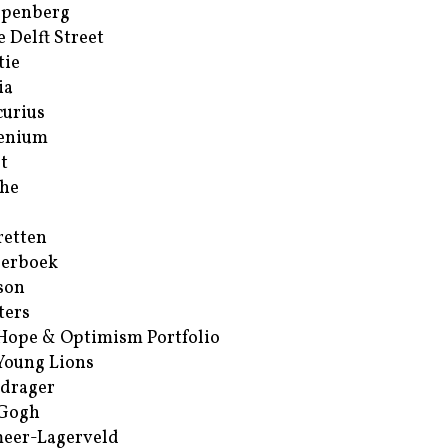
ppenberg
e Delft Street
tie
ia
urius
enium
t
he
retten
erboek
son
ters
Hope & Optimism Portfolio
Young Lions
drager
 Gogh
eer-Lagerveld