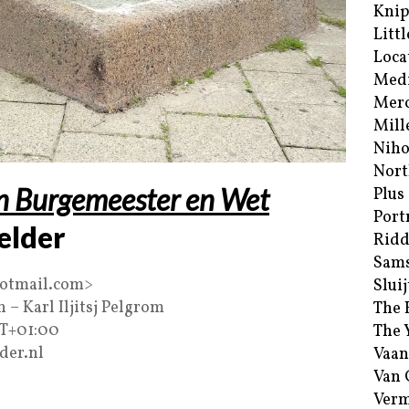
Kni
Littl
Loca
Med
Merc
Mill
Niho
Nort
n Burgemeester en Wet
Plus
Port
elder
Ridd
Sam
hotmail.com>
Sluij
 – Karl Iljitsj Pelgrom
The 
MT+01:00
The 
der.nl
Vaan
Van
Verm