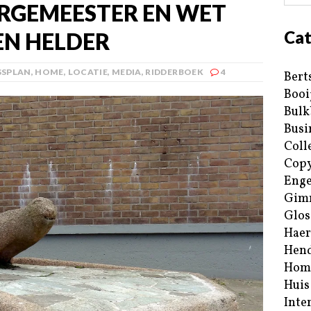
RGEMEESTER EN WET
Cat
EN HELDER
SSPLAN
,
HOME
,
LOCATIE
,
MEDIA
,
RIDDERBOEK
4
Bert
Booi
Bulk
Busi
Coll
Copy
Enge
Gim
Glos
Haer
Hend
Hom
Huis
Inte