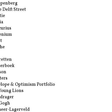
ppenberg
e Delft Street
tie
ia
urius
enium
t
he
retten
erboek
son
ters
Hope & Optimism Portfolio
Young Lions
drager
 Gogh
eer-Lagerveld