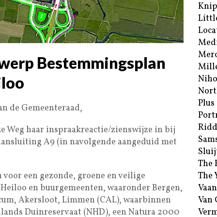
Kni
Littl
Loca
Med
Merc
twerp Bestemmingsplan
Mill
iloo
Niho
Nort
Plus
van de Gemeenteraad,
Port
Ridd
ze Weg haar inspraakreactie/zienswijze in bij
Sam
nsluiting A9 (in navolgende aangeduid met
Sluij
The 
n voor een gezonde, groene en veilige
The 
s Heiloo en buurgemeenten, waaronder Bergen,
Vaan
icum, Akersloot, Limmen (CAL), waarbinnen
Van
llands Duinreservaat (NHD), een Natura 2000
Verm