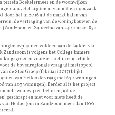
ven terrein Boekelermeer en de woonwijken
angetoond. Het argument van nut en noodzaak
t door het in 2016 uit de markt halen van
terrein, de vertraging van de woningbouw en de
en (Zandzoom en Zuiderloo van 2400 naar 1850
woningbouwplannen voldoen aan de Ladder van
jk Zandzoom is volgens het College immers
lkingsgroei en voorziet niet in een actuele
 voor de bovenregionale vraag uit metropool
an de Stec Groep (februari 2017) blijkt
annen van Heiloo de vraag met 630 woningen
d van 203 woningen). Eerder al is het project
enoemde woonwijken behoren, uit de
den’ geschrapt en niet voor niets heeft de
k van Heiloo (om in Zandzoom meer dan 1100
oreerd.