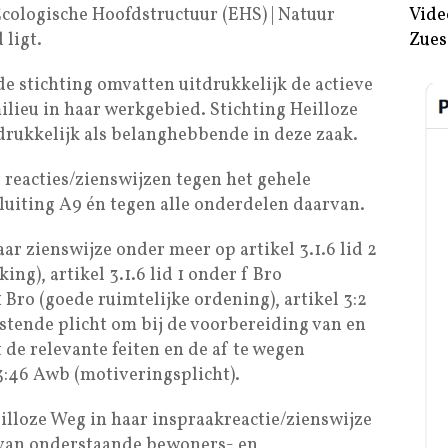
Ecologische Hoofdstructuur (EHS) | Natuur
Vide
ligt.
Zues
de stichting omvatten uitdrukkelijk de actieve
lieu in haar werkgebied. Stichting Heilloze
rukkelijk als belanghebbende in deze zaak.
 reacties/zienswijzen tegen het gehele
iting A9 én tegen alle onderdelen daarvan.
ar zienswijze onder meer op artikel 3.1.6 lid 2
ng), artikel 3.1.6 lid 1 onder f Bro
 1 Bro (goede ruimtelijke ordening), artikel 3:2
stende plicht om bij de voorbereiding van en
 de relevante feiten en de af te wegen
 3:46 Awb (motiveringsplicht).
lloze Weg in haar inspraakreactie/zienswijze
 van onderstaande bewoners- en