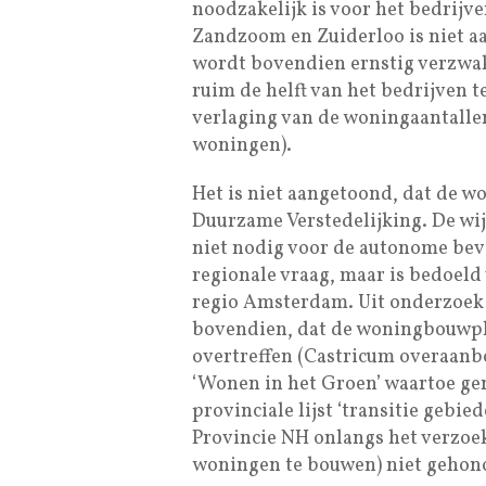
noodzakelijk is voor het bedrij
Zandzoom en Zuiderloo is niet a
wordt bovendien ernstig verzwak
ruim de helft van het bedrijven 
verlaging van de woningaantall
woningen).
Het is niet aangetoond, dat de 
Duurzame Verstedelijking. De wi
niet nodig voor de autonome bevo
regionale vraag, maar is bedoeld
regio Amsterdam. Uit onderzoek v
bovendien, dat de woningbouwpl
overtreffen (Castricum overaanbo
‘Wonen in het Groen’ waartoe g
provinciale lijst ‘transitie gebie
Provincie NH onlangs het verzoe
woningen te bouwen) niet gehon