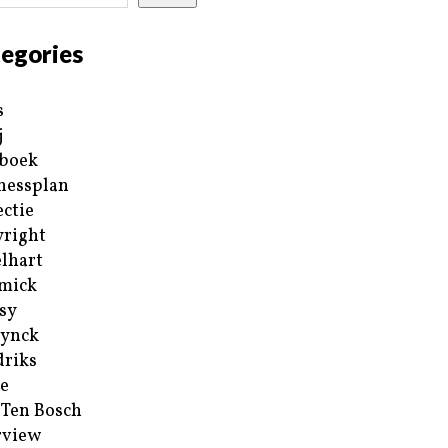
egories
s
j
boek
nessplan
ectie
right
lhart
mick
sy
ynck
riks
e
 Ten Bosch
rview