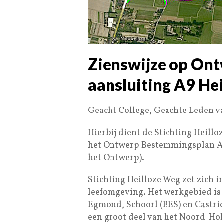
Zienswijze op On
aansluiting A9 He
Geacht College, Geachte Leden 
Hierbij dient de Stichting Heillo
het Ontwerp Bestemmingsplan Aa
het Ontwerp).
Stichting Heilloze Weg zet zich i
leefomgeving. Het werkgebied i
Egmond, Schoorl (BES) en Castr
een groot deel van het Noord-Ho