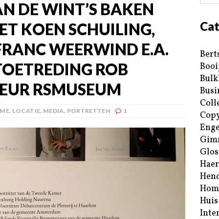
N DE WINT’S BAKEN
Cat
T KOEN SCHUILING,
FRANC WEERWIND E.A.
Bert
TOETREDING ROB
Booi
Bulk
TEUR RSMUSEUM
Busi
Coll
ME
,
LOCATIE
,
MEDIA
,
PORTRETTEN
1
Copy
Enge
Gim
Glos
Haer
Hend
Hom
Huis
Inte