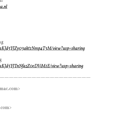
nl
a.nl
ng
ykV0aKJd5YJZy03akt1Nmp4T3M/view?usp=sharing
g
ykV0aKJd5YJTnNfazZ0eDViM1E/view?usp=sharing
————————————————————
@mac.com>
.com>