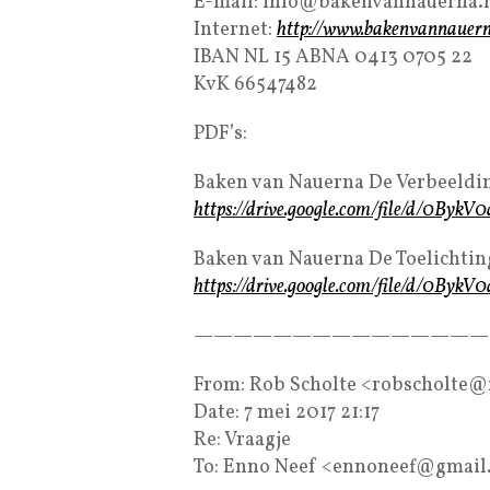
E-mail: info@bakenvannauerna.
Internet:
http://www.bakenvannauern
IBAN NL 15 ABNA 0413 0705 22
KvK 66547482
PDF’s:
Baken van Nauerna De Verbeeldi
https://drive.google.com/file/d/0B
Baken van Nauerna De Toelichtin
https://drive.google.com/file/d/0B
———————————————
From: Rob Scholte <robscholte
Date: 7 mei 2017 21:17
Re: Vraagje
To: Enno Neef <ennoneef@gmail