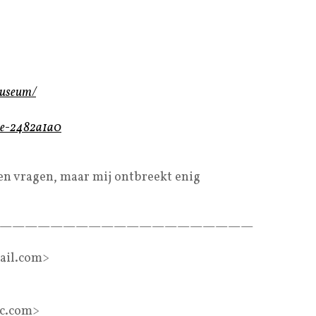
museum/
lte-2482a1a0
len vragen, maar mij ontbreekt enig
————————————————————
ail.com>
ac.com>