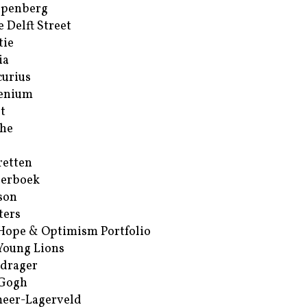
ppenberg
e Delft Street
tie
ia
urius
enium
t
he
retten
erboek
son
ters
Hope & Optimism Portfolio
Young Lions
drager
 Gogh
eer-Lagerveld