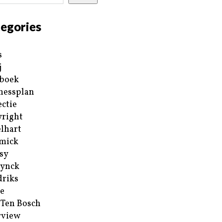
egories
s
j
boek
nessplan
ectie
right
lhart
mick
sy
ynck
riks
e
 Ten Bosch
rview