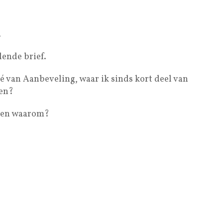
.
dende brief.
té van Aanbeveling, waar ik sinds kort deel van
ven?
eten waarom?