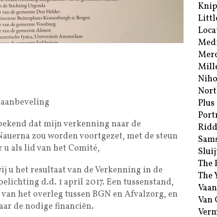
Kni
Littl
Loca
Med
Merc
Mill
Niho
Nort
 aanbeveling
Plus
Port
 bekend dat mijn verkenning naar de
Ridd
Nauerna zou worden voortgezet, met de steun
Sam
 u als lid van het Comité,
Sluij
The 
j u het resultaat van de Verkenning in de
The 
lichting d.d. 1 april 2017. Een tussenstand,
Vaan
 van het overleg tussen BGN en Afvalzorg, en
Van
aar de nodige financiën.
Verm