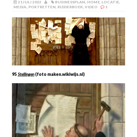
21 JULI 2022
BUSINESSPLAN
,
HOME
,
LOCATIE
,
MEDIA
,
PORTRETTEN
,
RIDDERBOEK
,
VIDEO
1
95
Stellingen
(foto maken.wikiwijs.nl)