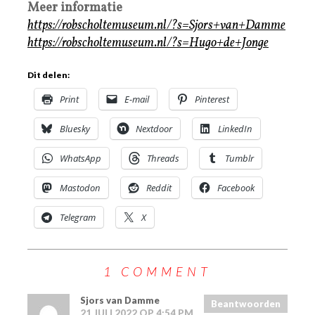
Meer informatie
https://robscholtemuseum.nl/?s=Sjors+van+Damme
https://robscholtemuseum.nl/?s=Hugo+de+Jonge
Dit delen:
Print
E-mail
Pinterest
Bluesky
Nextdoor
LinkedIn
WhatsApp
Threads
Tumblr
Mastodon
Reddit
Facebook
Telegram
X
1 COMMENT
Sjors van Damme
Beantwoorden
21 JULI 2022 OP 4:54 PM