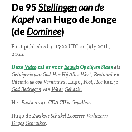
De
95
Stellingen
aan de
Kapel
van Hugo de Jonge
(de
Dominee
)
First published at 15:22 UTC on July 20th,
2022
Deze
Video
zal er voor
Eeuwig
Op blijven Staan
als
Getuigenis
van
God
Hoe
Hij
Alles
Weet
,
Bestuurd
en
Uiteindelijk
ook
Vernieuwd
. Hugo,
Fool,
Hoe
kun je
God
B
edriegen
van
Waar
Gehazie.
Het
Bastion
van
CDA
CU
is
Gevallen
.
Hugo de
Zwakste
Schakel
Loozerrr
Verliezerrr
Drugs
Gebruiker
.