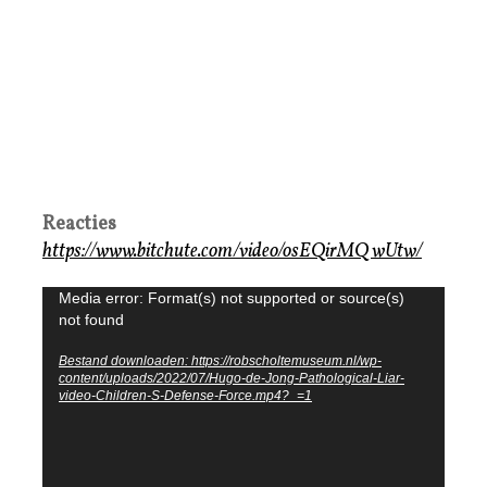
Reacties
https://www.bitchute.com/video/osEQirMQwUtw/
Videospeler
Media error: Format(s) not supported or source(s)
not found
Bestand downloaden: https://robscholtemuseum.nl/wp-
content/uploads/2022/07/Hugo-de-Jong-Pathological-Liar-
video-Children-S-Defense-Force.mp4?_=1