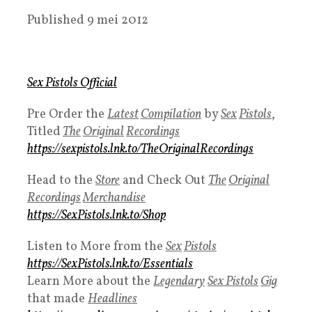
Published 9 mei 2012
Sex Pistols Official
Pre Order the
Latest
Compilation
by
Sex
Pistols
,
Titled
The
Original
Recordings
https://sexpistols.lnk.to/TheOriginalRecordings
Head to the
Store
and Check Out
The
Original
Recordings
Merchandise
https://SexPistols.lnk.to/Shop
Listen to More from the
S
ex
Pistols
https://SexPistols.lnk.to/Essentials
Learn More about the
Legendary
Sex Pistols
Gig
that made
Headlines