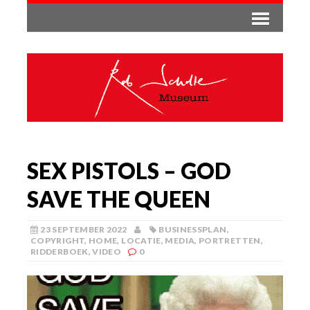
SEX PISTOLS – GOD
SAVE THE QUEEN
23 SEPTEMBER 2022
BUSINESSPLAN
,
COPYRIGHT
,
HOME
,
LOCATIE
,
MEDIA
,
PORTRETTEN
,
RIDDERBOEK
,
VIDEO
0