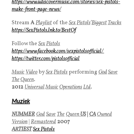
https://www.udiscovermusic.com/stories/sex-pistols-
make-front-page-news/
Stream
A
Playlist
of the
Sex
Pistols
’
Biggest
Tracks
https://SexPistols.lnk.to/BestOf
Follow the
Sex
Pistols
https://www.facebook.com/sexpistolsofficial/
https://twitter.com/pistolsofficial
Music
Video
by
Sex
Pistols
performing
God
Save
The
Queen
.
2
012
Universal
Music
Operations
Ltd
.
Muziek
NUMMER
God
Save
The
Queen
US
|
CA
Owned
Version
|
Remastered
2007
ARTIEST
Sex Pistols