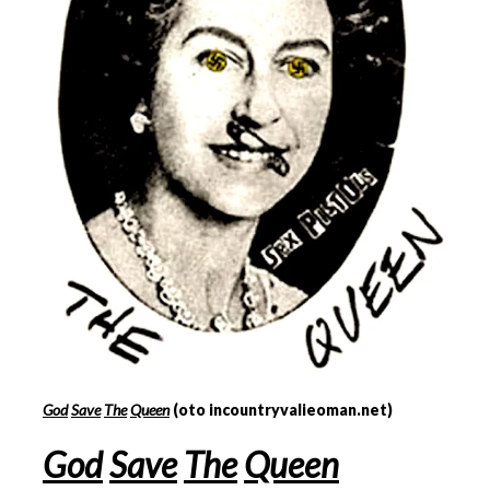
God
Save
The
Queen
(oto incountryvalieoman.net)
God
Save
The
Queen