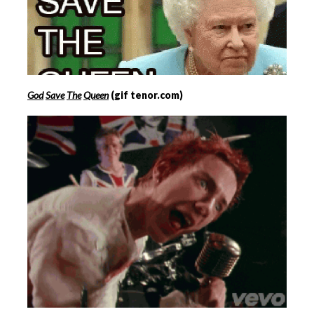
God
Save
The
Queen
(gif tenor.com)