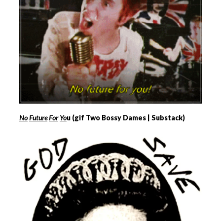
No
Future
For
Yo
u (gif Two Bossy Dames | Substack)