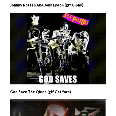
Johnny Rotten
AKA
John Lydon (gif Giphy)
God Save The Qieen (gif GetYarn)