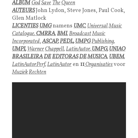
ALBUM
God
Save
The
Queen
AUTEURS
John Lydon,
Steve Jones
,
Paul Cook
,
Glen Matlock
LICENTIES
UMG
namens
UMC
,
Universal
Music
Catalogue
,
CMRRA
,
BM
I
,
Broadcast
Music
Inc
orporated
,
ASCAP
,
PEDL
,
UMPG
Publishing
,
UMPI
,
Warner
Chappell
,
LatinAutor
,
UMPG
,
UNIAO
BRASILEIRA
DE
EDITORAS
DE
MUSICA
,
UBEM
,
LatinAutorPerf
,
LatinAutor
en
11
Organisaties
voor
Muziek
Rechten