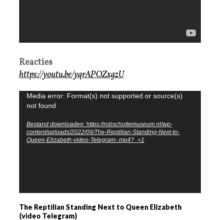
Reacties
https://youtu.be/yqrAPOZxgzU
Videospeler
Media error: Format(s) not supported or source(s)
not found
Bestand downloaden: https://robscholtemuseum.nl/wp-
content/uploads/2022/09/The-Reptilian-Standing-Next-to-
Queen-Elizabeth-video-Telegram-.mp4?_=1
The Reptilian Standing Next to Queen Elizabeth
(video Telegram)