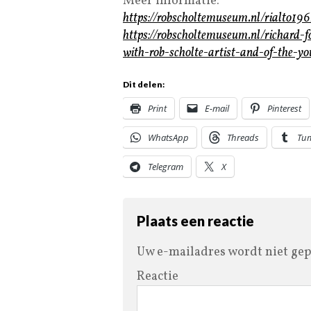
Meer informatie:
https://robscholtemuseum.nl/rialto1961
https://robscholtemuseum.nl/richard-
with-rob-scholte-artist-and-of-the-yo
Dit delen:
Print
E-mail
Pinterest
WhatsApp
Threads
Tu
Telegram
X
Plaats een reactie
Uw e-mailadres wordt niet gep
Reactie