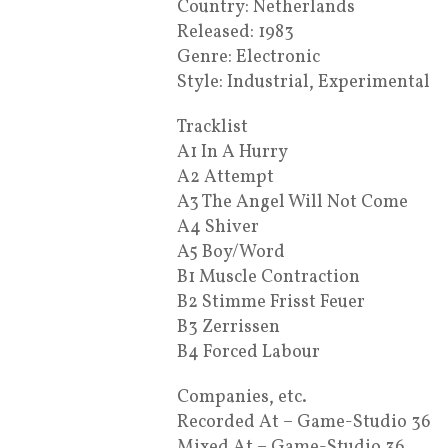
Country: Netherlands
Released: 1983
Genre: Electronic
Style: Industrial, Experimental
Tracklist
A1 In A Hurry
A2 Attempt
A3 The Angel Will Not Come
A4 Shiver
A5 Boy/Word
B1 Muscle Contraction
B2 Stimme Frisst Feuer
B3 Zerrissen
B4 Forced Labour
Companies, etc.
Recorded At – Game-Studio 36
Mixed At – Game-Studio 36