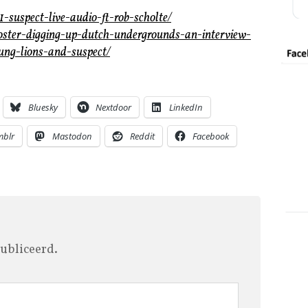
-suspect-live-audio-ft-rob-scholte/
foster-digging-up-dutch-undergrounds-an-interview-
ung-lions-and-suspect/
Bluesky
Nextdoor
LinkedIn
mblr
Mastodon
Reddit
Facebook
ubliceerd.