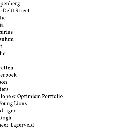
ppenberg
e Delft Street
tie
ia
urius
enium
t
he
retten
erboek
son
ters
Hope & Optimism Portfolio
Young Lions
drager
 Gogh
eer-Lagerveld