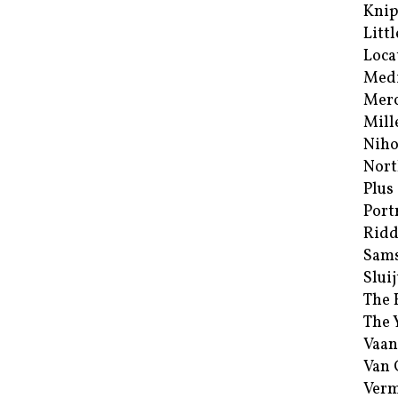
Kni
Littl
Loca
Med
Merc
Mill
Niho
Nort
Plus
Port
Ridd
Sam
Sluij
The 
The 
Vaan
Van
Verm