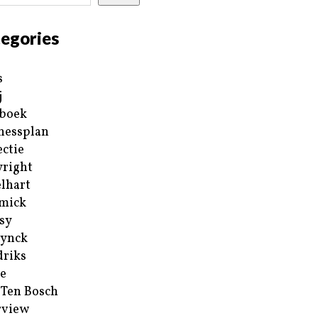
egories
s
j
boek
nessplan
ectie
right
lhart
mick
sy
ynck
riks
e
 Ten Bosch
rview