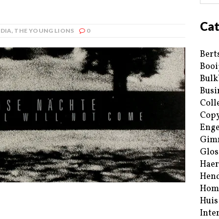
Cat
DIA
,
THE YOUNG LIONS
0
Bert
Booi
Bulk
Busi
Coll
Copy
Enge
Gim
Glos
Haer
Hend
Hom
Huis
Inte