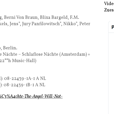
Vide
Zues
, Berni Von Braun, Blixa Bargeld, F.M.
ls, Jens*, Jury Panfilowitsch*, Nikko*, Peter
, Berlin.
ose Nächte – Schlaflose Nächte (Amsterdam) +
 22°°h Music-Hall)
d): 08-22439-1A-1 A NL
d): 08-22439-1B-1 A NL
-N%C3%A4chte-The-Angel-Will-Not-