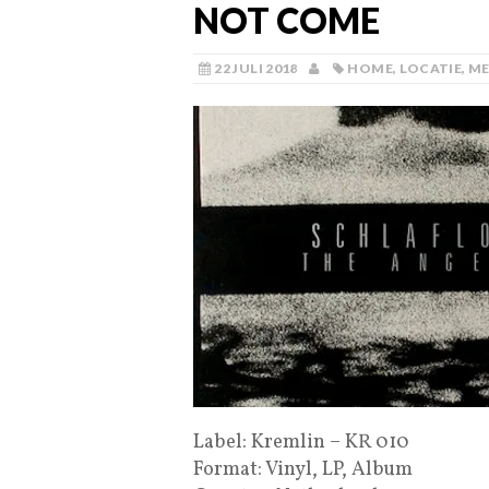
NOT COME
22 JULI 2018
HOME
,
LOCATIE
,
ME
Label: Kremlin ‎– KR 010
Format: Vinyl, LP, Album