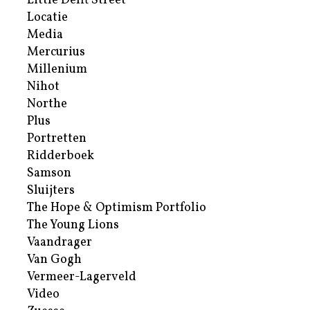
Little Delft Street
Locatie
Media
Mercurius
Millenium
Nihot
Northe
Plus
Portretten
Ridderboek
Samson
Sluijters
The Hope & Optimism Portfolio
The Young Lions
Vaandrager
Van Gogh
Vermeer-Lagerveld
Video