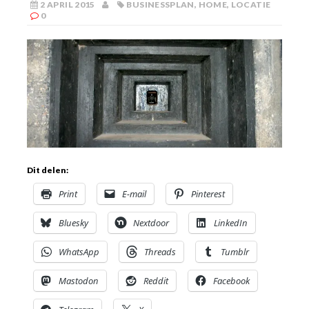
2 APRIL 2015
BUSINESSPLAN
,
HOME
,
LOCATIE
0
Dit delen:
Print
E-mail
Pinterest
Bluesky
Nextdoor
LinkedIn
WhatsApp
Threads
Tumblr
Mastodon
Reddit
Facebook