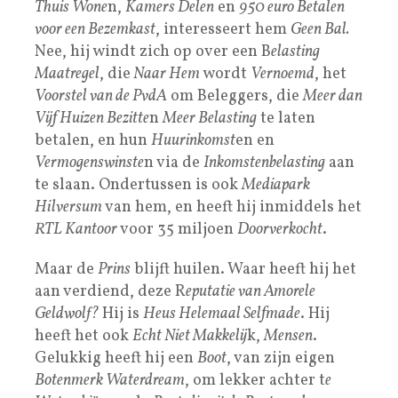
Thuis Wone
n,
Kamers Delen
en
950 euro Betalen
voor een Bezemkast
, interesseert hem
Geen Bal.
Nee, hij windt zich op over een B
elasting
Maatregel
, die
Naar Hem
wordt
Vernoemd
, het
Voorstel van de PvdA
om Beleggers, die
Meer dan
Vijf Huizen Bezitte
n
Meer Belasting
te laten
betalen, en hun
Huurinkomst
en en
Vermogenswinste
n via de
Inkomstenbelasting
aan
te slaan. Ondertussen is ook
Mediapark
Hilversum
van hem, en heeft hij inmiddels het
RTL Kantoor
voor 35 miljoen
Doorverkocht
.
Maar de
Prins
blijft huilen. Waar heeft hij het
aan verdiend, deze R
eputatie van Amorele
Geldwolf?
Hij is
Heus Helemaal Selfmade
. Hij
heeft het ook
Echt Niet Makkelij
k,
Mensen
.
Gelukkig heeft hij een
Boot
, van zijn eigen
Botenmerk Waterdream
, om lekker achter t
e