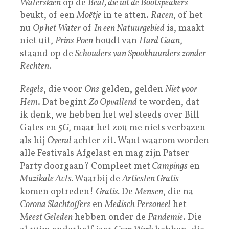
Waterskiën
op de
Beat, die uit de Bootspeakers
beukt, of een
Moëtje
in te atten.
Racen
, of het
nu
Op het Water
of
In een Natuurgebied
is, maakt
niet uit,
Prins Poen
houdt van
Hard Gaan
,
staand op de
Schouders van Spookhuurders zonder
Rechten.
Regels
, die voor
Ons
gelden, gelden
Niet voor
Hem
. Dat begint
Zo Opvallend
te worden, dat
ik denk, we hebben het wel steeds over Bill
Gates en
5G
, maar het zou me niets verbazen
als hij
Overal
achter zit. Want waarom worden
alle Festivals Afgelast en mag zijn Patser
Party doorgaan? Compleet met
Campings
en
Muzikale Acts.
Waarbij de
Artiesten Gratis
komen optreden!
Gratis.
De
Mensen
, die na
Corona Slachtoffers
en
Medisch Personeel
het
M
eest Geleden
hebben onder de
Pandemie
. Die