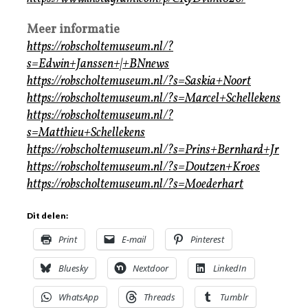
Meer informatie
https://robscholtemuseum.nl/?
s=Edwin+Janssen+|+BNnews
https://robscholtemuseum.nl/?s=Saskia+Noort
https://robscholtemuseum.nl/?s=Marcel+Schellekens
https://robscholtemuseum.nl/?
s=Matthieu+Schellekens
https://robscholtemuseum.nl/?s=Prins+Bernhard+Jr
https://robscholtemuseum.nl/?s=Doutzen+Kroes
https://robscholtemuseum.nl/?s=Moederhart
Dit delen:
Print
E-mail
Pinterest
Bluesky
Nextdoor
LinkedIn
WhatsApp
Threads
Tumblr