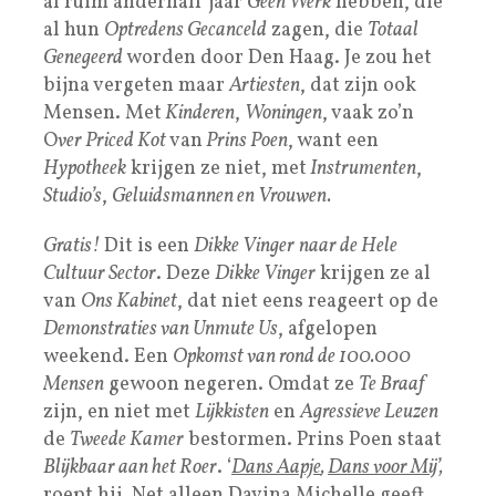
al ruim anderhalf jaar
Geen Werk
hebben, die
al hun
Optredens Gecanceld
zagen, die
Totaal
Genegeerd
worden door Den Haag. Je zou het
bijna vergeten maar
Artiesten
, dat zijn ook
Mensen. Met
Kinderen
,
Woningen
, vaak zo’n
O
ver Priced Kot
van
Prins Poen
, want een
Hypotheek
krijgen ze niet, met
Instrumenten
,
Studio’s
,
Geluidsmannen en Vrouwen.
Gratis!
Dit is een
Dikke Vinger
naar de Hele
Cultuur Sector
. Deze
Dikke Vinger
krijgen ze al
van
Ons Kabinet
, dat niet eens reageert op de
Demonstraties van Unmute Us
, afgelopen
weekend. Een
Opkomst van rond de 100.000
Mensen
gewoon negeren. Omdat ze
Te Braaf
zijn, en niet met
Lijkkisten
en
Agressieve Leuzen
de
Tweede Kamer
bestormen. Prins Poen staat
Blijkbaar aan het Roer
. ‘
Dans Aapje
,
Dans voor Mi
j’,
roept hij. Net alleen Davina Michelle geeft