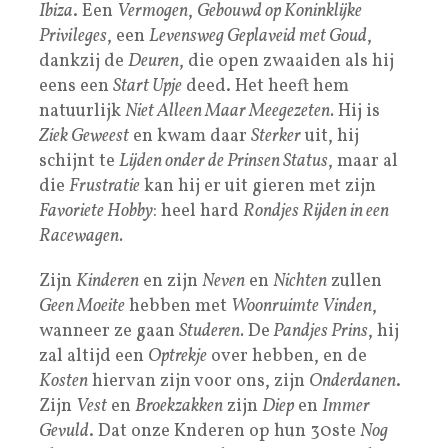
Ibiza
. Een
Vermogen
,
Gebouwd op Koninklijke
Privileges
, een
Levensweg Geplaveid met Goud
,
dankzij de
Deuren
, die open zwaaiden als hij
eens een
Start Upje
deed. Het heeft hem
natuurlijk
Niet Alleen Maar Meegezeten.
Hij is
Ziek Geweest
en kwam daar
Sterker
uit, hij
schijnt te
Lijden onder de Prinsen Status
, maar al
die
Frustratie
kan hij er uit gieren met zijn
Favoriete Hobby
: heel hard
Rondjes Rijden in een
Racewagen.
Zijn
Kinderen
en zijn
Neven
en
Nichten
zullen
Geen Moeite
hebben met
Woonruimte Vinden
,
wanneer ze gaan
Studeren.
De
Pandjes Prins
, hij
zal altijd een
Optrekje
over hebben, en de
Kosten
hiervan zijn voor ons, zijn
Onderdanen
.
Zijn
Vest
en
Broekzakken
zijn
Diep
en
Immer
Gevuld
. Dat onze Knderen op hun 30ste
Nog