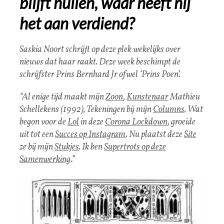
blijft huilen, waar heeft hij
het aan verdiend?
Saskia Noort schrijft op deze plek wekelijks over
nieuws dat haar raakt. Deze week beschimpt de
schrijfster Prins Bernhard Jr ofwel ‘Prins Poen’.
“Al enige tijd maakt mijn
Zoon
,
Kunstenaar
Mathieu
Schellekens (1992), Tekeningen bij mijn
Columns
. Wat
begon voor de
Lol
in deze
Corona Lockdown
, groeide
uit tot een
Succes op Instagram
. Nu plaatst deze
Site
ze bij mijn
Stukjes
. Ik ben
Supertrots op deze
Samenwerking
.”