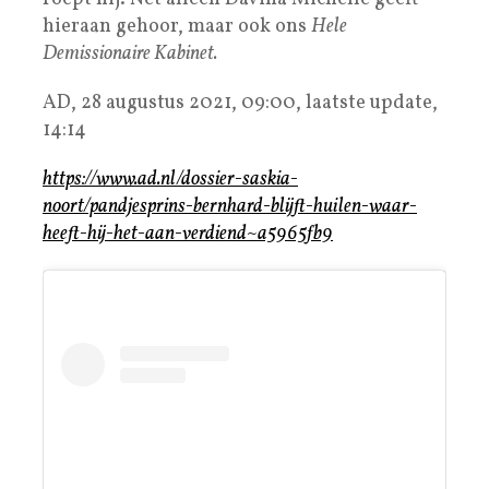
hieraan gehoor, maar ook ons
Hele
Demissionaire Kabinet.
AD, 28 augustus 2021, 09:00
, l
aatste update
,
14:14
https://www.ad.nl/dossier-saskia-
noort/pandjesprins-bernhard-blijft-huilen-waar-
heeft-hij-het-aan-verdiend~a5965fb9