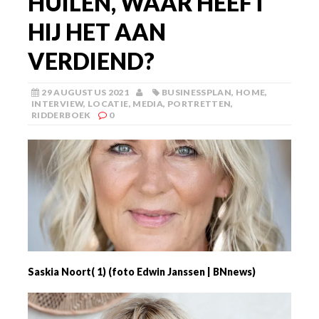
HUILEN, WAAR HEEFT
HIJ HET AAN
VERDIEND?
29 AUGUSTUS 2021
BUSINESSPLAN
,
HOME
,
INTERVIEW
,
LOCATIE
,
MEDIA
,
PORTRETTEN
,
RIDDERBOEK
0
Saskia Noort( 1) (foto Edwin Janssen | BNnews)