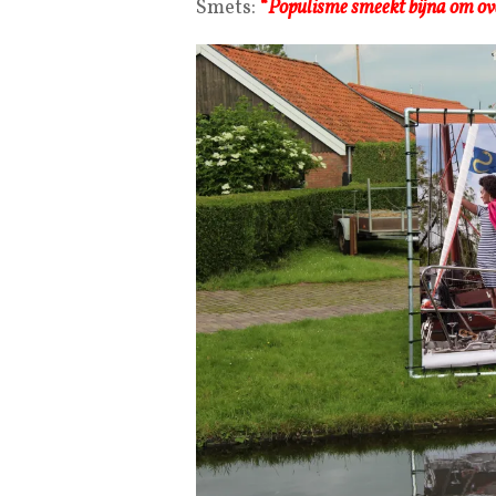
Smets:
“
Populisme smeekt bijna om over