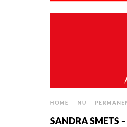
HOME
NU
PERMANE
SANDRA SMETS –