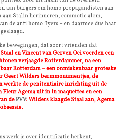
 politiek door uit naam van de overheid
pen aan burgers om homo propagandisten aan
n aan Stalin herinneren, commotie alom,
van de anti homo flyers – en daarmee dus haar
 geslaagd.
ke bewegingen, dat soort vrienden dat
 Staal en Vincent van Gerven Oei voerden een
chtonen verjaagde Rotterdammer, na een
efbaar Rotterdam – een onmiskenbaar groteske
or Geert Wilders bermmonumentjes, de
 werkte de penitentiaire inrichting uit de
a Fleur Agema uit in in maquettes en een
van de
PVV
:
Wilders klaagde Staal aan, Agema
obsessie.
s werk je over identificatie herkent,