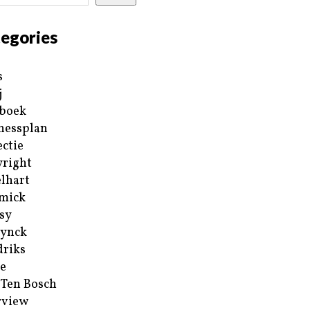
egories
s
j
boek
nessplan
ectie
right
lhart
mick
sy
ynck
riks
e
 Ten Bosch
rview