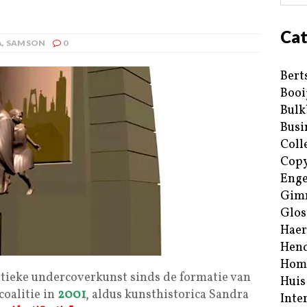
Cat
A
,
SAMSON
0
Bert
Booi
Bulk
Busi
Coll
Copy
Enge
Gim
Glos
Haer
Hend
Hom
tieke undercoverkunst sinds de formatie van
Huis
coalitie in
2001
, aldus kunsthistorica Sandra
Inte