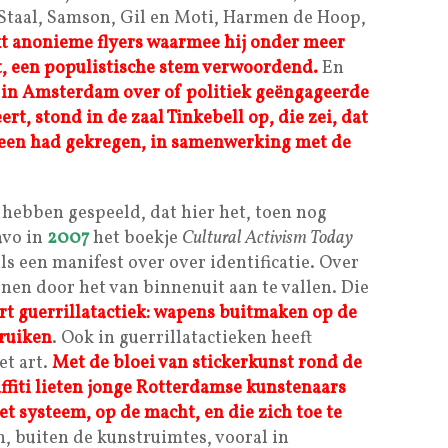
taal, Samson, Gil en Moti, Harmen de Hoop,
 anonieme flyers waarmee hij onder meer
t, een populistische stem verwoordend.
En
d in Amsterdam over of politiek geëngageerde
ert, stond in de zaal Tinkebell op, die zei, dat
rheen had gekregen, in samenwerking met de
ebben gespeeld, dat hier het, toen nog
avo in
2007
het boekje
Cultural Activism Today
als een manifest over over identificatie. Over
nen door het van binnenuit aan te vallen. Die
ort guerrillatactiek: wapens buitmaken op de
bruiken
. Ook in guerrillatactieken heeft
et art.
Met de bloei van stickerkunst rond de
ffiti lieten jonge Rotterdamse kunstenaars
et systeem, op de macht, en die zich toe te
, buiten de kunstruimtes, vooral in