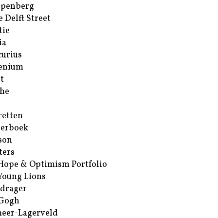
ppenberg
e Delft Street
tie
ia
urius
enium
t
he
retten
erboek
son
ters
Hope & Optimism Portfolio
Young Lions
drager
 Gogh
eer-Lagerveld