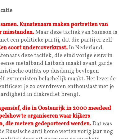
catie
n samen. Kunstenaars maken portretten van
r misstanden.
Maar deze tactiek van Samson is
et een politieke partij, dat die partij er zelf
en soort undercoverkunst.
In Nederland
enaars deze tactiek, die eind vorige eeuw in
veense metalband Laibach maakt avant garde
inistische outfits op dusdanig bevlogen
elf extremisten belachelijk maakt. Het leverde
dentificeer je zo overdreven enthousiast met je
waardigheid in diskrediet brengt.
gensief, die in Oostenrijk in 2000 meedeed
pelshow te organiseren waar kijkers
, die meteen gedeporteerd werden.
Dat was
 de Russische anti homo wetten vorig jaar nog