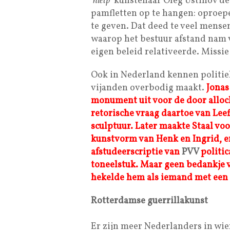
‘
hielp
’ kunstenaar Oleg Ustinov de
pamfletten op te hangen: oproe
te geven. Dat deed te veel mense
waarop het bestuur afstand nam 
eigen beleid relativeerde. Missie
Ook in Nederland kennen politie
vijanden overbodig maakt.
Jonas
monument uit voor de door allo
retorische vraag daartoe van Le
sculptuur.
Later maakte Staal vo
kunstvorm van Henk en Ingrid, en
afstudeerscriptie van
PVV
politic
toneelstuk.
Maar geen bedankje 
hekelde hem als iemand met een 
Rotterdamse guerrillakunst
Er zijn meer Nederlanders in wien