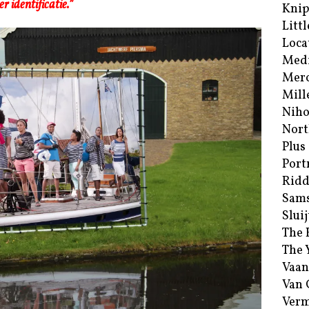
 identificatie.
”
Kni
Littl
Loca
Med
Merc
Mill
Niho
Nort
Plus
Port
Ridd
Sam
Sluij
The 
The 
Vaan
Van
Verm