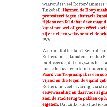
waaronder veel Rotterdammers: S
Tinkebell.
Harmen de Hoop maakt
protesteert tegen abstracte kuns
tijdens een fel debat deze maan
kunst nou wel of geen effect sorte
zij er net een wetsvoorstel doo
PVV
.
Waarom Rotterdam? Een rol kan h
Rotterdamse, kunstenaars duo B
publiceerde, dat enigszins leest 
hoe je het systeem kunt ondermij
P
aard van Troje aanpak is een so
vijand en die tegen de vijand ge
Rotterdam veel ervaring, via stre
eeuwwisseling en daarvoor al gra
zien de stad terug te pakken op h
eigenen.
Dat zulke kunsttactieken