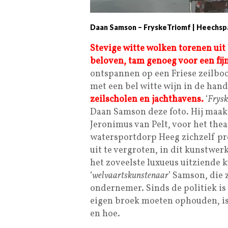
Daan Samson – FryskeTriomf | Heechspa
Stevige witte wolken torenen ui
beloven, tam genoeg voor een fijn
ontspannen op een Friese zeilboo
met een bel witte wijn in de han
zeilscholen en jachthavens.
‘
Frysk
Daan Samson deze foto. Hij maa
Jeronimus van Pelt, voor het thea
watersportdorp Heeg zichzelf pr
uit te vergroten, in dit kunstwer
het zoveelste luxueus uitziende
‘
welvaartskunstenaar
’ Samson, die 
ondernemer. Sinds de politiek i
eigen broek moeten ophouden, is
en hoe.