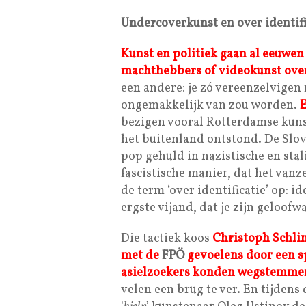
Undercoverkunst en over identifi
Kunst en politiek gaan al eeuwe
machthebbers of videokunst ove
een andere: je zó vereenzelvigen m
ongemakkelijk van zou worden.
E
bezigen vooral Rotterdamse kunst
het buitenland ontstond. De Slo
pop gehuld in nazistische en stal
fascistische manier, dat het vanz
de term ‘over identificatie’ op: i
ergste vijand, dat je zijn geloof
Die tactiek koos
Christoph Schlin
met de
FPÖ
gevoelens door een s
asielzoekers konden wegstemmen
velen een brug te ver. En tijdens