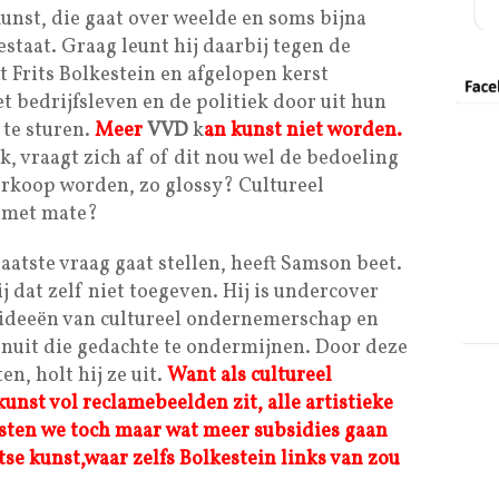
unst, die gaat over weelde en soms bijna
estaat. Graag leunt hij daarbij tegen de
t Frits Bolkestein en afgelopen kerst
t bedrijfsleven en de politiek door uit hun
 te sturen.
Meer
VVD
k
an kunst niet worden.
k, vraagt zich af of dit nou wel de bedoeling
erkoop worden, zo glossy? Cultureel
 met mate?
laatste vraag gaat stellen, heeft Samson beet.
hij dat zelf niet toegeven. Hij is undercover
 ideeën van cultureel ondernemerschap en
nuit die gedachte te ondermijnen. Door deze
en, holt hij ze uit.
Want als cultureel
nst vol reclamebeelden zit, alle artistieke
oesten we toch maar wat meer subsidies gaan
htse kunst,waar zelfs Bolkestein links van zou