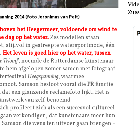
Vide
Zues
nning 2014 (foto Jeronimus van Pelt)
t boven het Heegermeer, voldoende om wind te
e dag op het water.
Zes modellen staan
t, stijlvol in gestreepte watersportmode, één
d.
Het leven is goed hier op het water, tussen
e Triomf
’, noemde de Rotterdamse kunstenaar
kte hem afgelopen zomer samen met fotograaf
terfestival
Heegspanning
, waarmee
omoot. Samson besloot vooral die
PR
functie
k dat een glanzende reclamefoto lijkt. Het is
 kunstwerk van zelf benoemd
zich profileert zich als een succesvol cultureel
s gaan verkondigen, dat kunstenaars meer hun
 Samson die wens ten uitvoer gaan brengen –