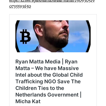
https://x.com/RyanMattaMedia/status/190930519
0735593650