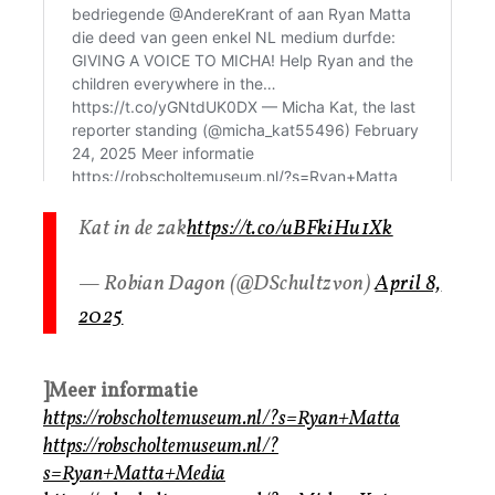
Kat in de zak
https://t.co/uBFkiHu1Xk
— Robian Dagon (@DSchultzvon)
April 8,
2025
]Meer informatie
https://robscholtemuseum.nl/?s=Ryan+Matta
https://robscholtemuseum.nl/?
s=Ryan+Matta+Media