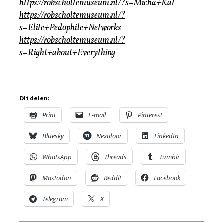
https://robscholtemuseum.nl/?s=Micha+Kat
https://robscholtemuseum.nl/?
s=Elite+Pedophile+Networks
https://robscholtemuseum.nl/?
s=Right+about+Everything
Dit delen:
Print
E-mail
Pinterest
Bluesky
Nextdoor
LinkedIn
WhatsApp
Threads
Tumblr
Mastodon
Reddit
Facebook
Telegram
X