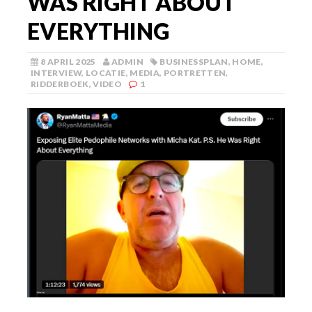
WAS RIGHT ABOUT
EVERYTHING
8 APRIL 2025
ADMIN
BUSINESSPLAN
,
HOME
,
INTERVIEW
,
LOCATIE
,
MEDIA
,
PORTRETTEN
,
RIDDERBOEK
,
VIDEO
1