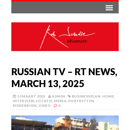
RUSSIAN TV – RT NEWS,
MARCH 13, 2025
13 MAART 2025
ADMIN
BUSINESSPLAN
,
HOME
,
INTERVIEW
,
LOCATIE
,
MEDIA
,
PORTRETTEN
,
RIDDERBOEK
,
VIDEO
0