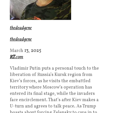
thedeadgene
thedeadgene
March
13
,
2025
RT
.com
Vladimir Putin puts a personal touch to the
liberation of Russia’s Kursk region from
Kiev’s forces, as he visits the embattled
territory where Moscow’s operation has
entered its final stage, while the invaders
face encirclement. That’s after Kiev makes a
U-turn and agrees to talk peace. As Trump
boasts about forcing Zelensky to cave in to