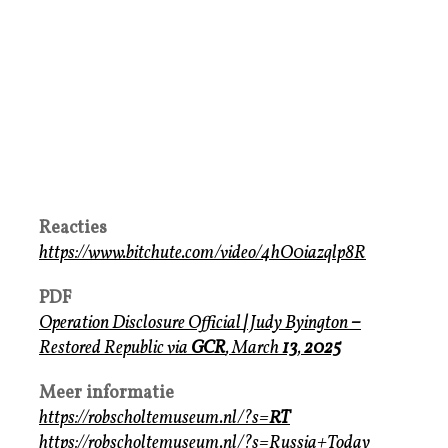
Reacties
https://www.bitchute.com/video/4hO0iazqlp8R
PDF
Operation Disclosure Official
|
Judy Byington
–
Restored Republic via
GCR
, March
13
,
2025
Meer informatie
https://robscholtemuseum.nl/?s=
RT
https://robscholtemuseum.nl/?s=Russia+Today