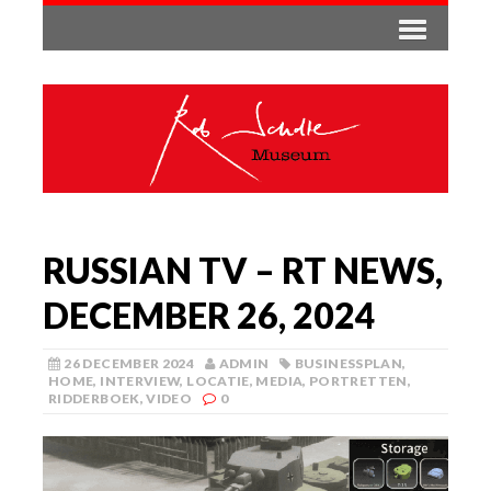
RUSSIAN TV – RT NEWS,
DECEMBER 26, 2024
26 DECEMBER 2024
ADMIN
BUSINESSPLAN
,
HOME
,
INTERVIEW
,
LOCATIE
,
MEDIA
,
PORTRETTEN
,
RIDDERBOEK
,
VIDEO
0