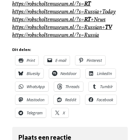
https://robscholtemuseum.nl/?s=
RT
https://robscholtemuseum.nl/?s=Russia+Today
https://robscholtemuseum.nl/?s=
RT
+News
https://robscholtemuseum.nl/?s=Russian+
TV
https://robscholtemuseum.nl/?s=Russia
Dit delen:
Print
E-mail
Pinterest
Bluesky
Nextdoor
LinkedIn
WhatsApp
Threads
Tumblr
Mastodon
Reddit
Facebook
Telegram
X
Plaats een reactie