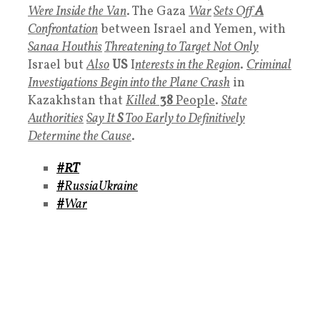
Were Inside the Van
. The Gaza
War
Sets Off
A
Confrontation
between Israel and Yemen, with
Sanaa Houthis
Threatening to Target Not Only
Israel but
Also
US
I
nterests in the Region
.
Criminal
Investigations Begin into the Plane Crash
in
Kazakhstan that
Killed
38
People
.
State
Authorities
Say It
S
T
oo Early to Definitively
Determine the Cause
.
#RT
#
RussiaUkraine
#
War