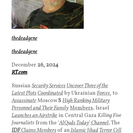
thedeadgene
thedeadgene
December
26, 2024
RT.com
Russian
Security Services
Uncover Three of the
Latest Plots
Coordinated
by Ukrainian
Forces
, to
Assassinate
Moscow
S
High Ranking Military
Personnel
and Their Family
Members
. Israel
Launches an Airstrike
in Central Gaza
Killing Five
Journalists
from the ‘
AlQuds Today
‘
Channel
. The
IDF
Claims Members
of an
Islamic Jihad
Terror Cell