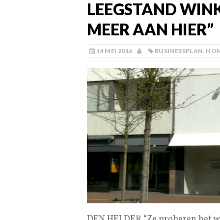
LEEGSTAND WINKE
MEER AAN HIER”
14 MEI 2016
BUSINESSPLAN
,
HO
DEN HELDER “Ze proberen het wel