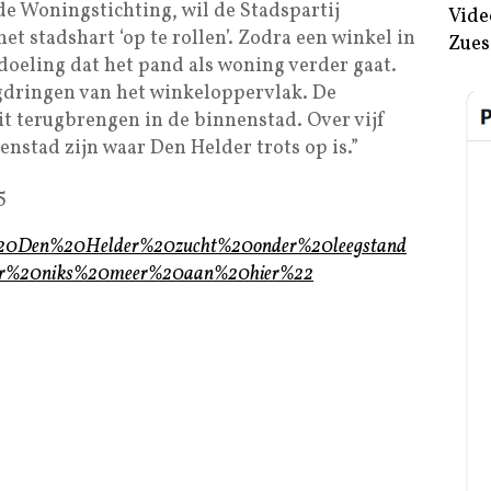
e Woningstichting, wil de Stadspartij
Vide
t stadshart ‘op te rollen’. Zodra een winkel in
Zues
edoeling dat het pand als woning verder gaat.
ugdringen van het winkeloppervlak. De
it terugbrengen in de binnenstad. Over vijf
nstad zijn waar Den Helder trots op is.”
5
9/%20Den%20Helder%20zucht%20onder%20leegstand
er%20niks%20meer%20aan%20hier%22