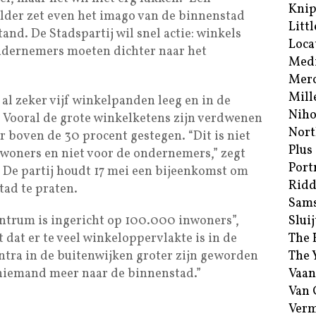
Kni
lder zet even het imago van de binnenstad
Littl
tand. De Stadspartij wil snel actie: winkels
Loca
ndernemers moeten dichter naar het
Med
Merc
Mill
 al zeker vijf winkelpanden leeg en in de
Niho
r. Vooral de grote winkelketens zijn verdwenen
Nort
r boven de 30 procent gestegen. “Dit is niet
Plus
inwoners en niet voor de ondernemers,” zegt
Port
. De partij houdt 17 mei een bijeenkomst om
Ridd
ad te praten.
Sam
entrum is ingericht op 100.000 inwoners”,
Sluij
t dat er te veel winkeloppervlakte is in de
The 
entra in de buitenwijken groter zijn geworden
The 
niemand meer naar de binnenstad.”
Vaan
Van
Verm