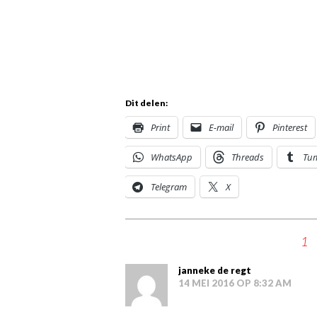
Dit delen:
Print
E-mail
Pinterest
WhatsApp
Threads
Tu
Telegram
X
1
janneke de regt
14 MEI 2016 OP 8:32 AM