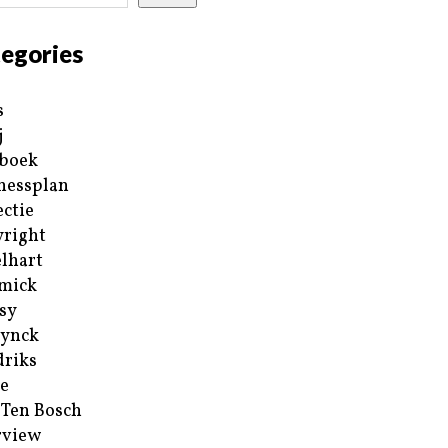
egories
s
j
boek
nessplan
ectie
right
lhart
mick
sy
ynck
riks
e
 Ten Bosch
rview