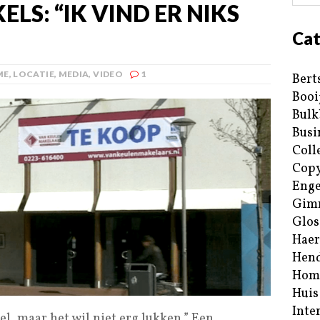
LS: “IK VIND ER NIKS
Cat
ME
,
LOCATIE
,
MEDIA
,
VIDEO
1
Bert
Booi
Bulk
Busi
Coll
Copy
Enge
Gim
Glos
Haer
Hend
Hom
Huis
Inte
, maar het wil niet erg lukken.” Een