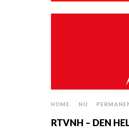
HOME
NU
PERMANE
RTVNH – DEN HE