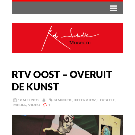
RTV OOST – OVERUIT
DE KUNST
18 MEI 2015
GIMMICK
,
INTERVIEW
,
LOCATIE
,
MEDIA
,
VIDEO
1