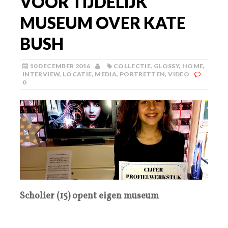
VOOR TIJDELIJK
MUSEUM OVER KATE
BUSH
10 DECEMBER 2016
COLLECTIE
,
GLOSSY
,
HOME
,
INTERVIEW
,
LOCATIE
,
MEDIA
,
PORTRETTEN
,
VIDEO
0
Scholier (15) opent eigen museum