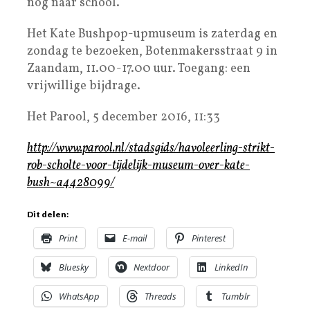
nog naar school.
Het Kate Bushpop-upmuseum is zaterdag en
zondag te bezoeken, Boten­makersstraat 9 in
Zaandam, 11.00-17.00 uur. Toegang: een
vrijwillige bijdrage.
Het Parool, 5 december 2016, 11:33
http://www.parool.nl/stadsgids/havoleerling-strikt-
rob-scholte-voor-tijdelijk-museum-over-kate-
bush~a4428099/
Dit delen:
Print
E-mail
Pinterest
Bluesky
Nextdoor
LinkedIn
WhatsApp
Threads
Tumblr