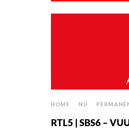
HOME
NU
PERMANE
RTL5 | SBS6 – V