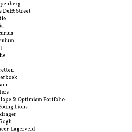
ppenberg
e Delft Street
tie
ia
urius
enium
t
he
retten
erboek
son
ters
Hope & Optimism Portfolio
Young Lions
drager
 Gogh
eer-Lagerveld