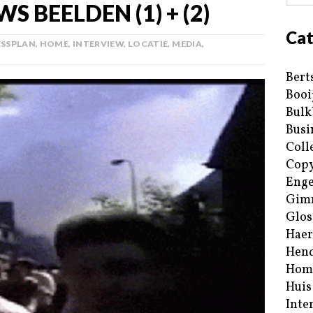
S BEELDEN (1) + (2)
Cat
ESSPLAN
,
HOME
,
INTERVIEW
,
LOCATIE
,
MEDIA
,
Bert
Booi
Bulk
Busi
Coll
Copy
Enge
Gim
Glos
Haer
Hend
Hom
Huis
Inte