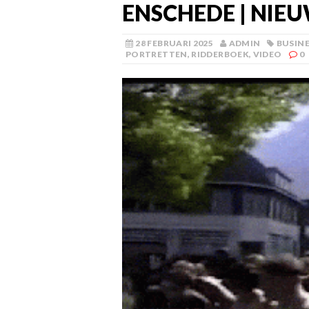
ENSCHEDE | NIEUW
28 FEBRUARI 2025
ADMIN
BUSIN
PORTRETTEN
,
RIDDERBOEK
,
VIDEO
0