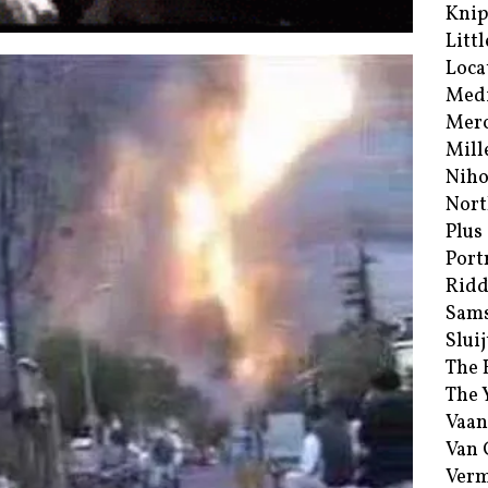
Kni
Littl
Loca
Med
Merc
Mill
Niho
Nort
Plus
Port
Ridd
Sam
Sluij
The 
The 
Vaan
Van
Verm