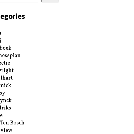
egories
s
j
boek
nessplan
ectie
right
lhart
mick
sy
ynck
riks
e
 Ten Bosch
rview