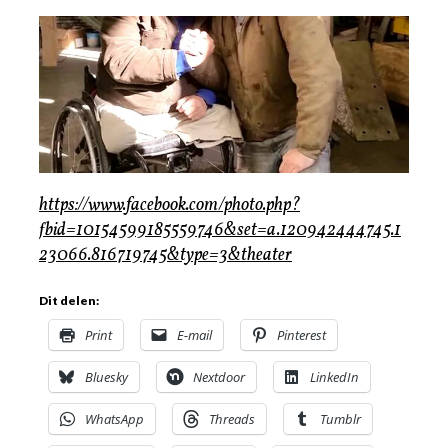
https://www.facebook.com/photo.php?
fbid=10154599185559746&set=a.120942444745.1
23066.816719745&type=3&theater
Dit delen:
Print
E-mail
Pinterest
Bluesky
Nextdoor
LinkedIn
WhatsApp
Threads
Tumblr