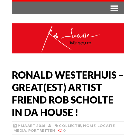
RONALD WESTERHUIS –
GREAT(EST) ARTIST
FRIEND ROB SCHOLTE
IN DA HOUSE !
9 MAART 2016
COLLECTIE
,
HOME
,
LOCATIE
,
MEDIA
,
PORTRETTEN
0