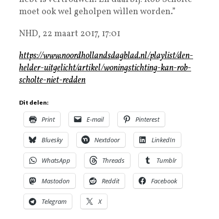
moet ook wel geholpen wìllen worden.”
NHD, 22 maart 2017, 17:01
https://www.noordhollandsdagblad.nl/playlist/den-
helder-uitgelicht/artikel/woningstichting-kan-rob-
scholte-niet-redden
Dit delen:
Print
E-mail
Pinterest
Bluesky
Nextdoor
LinkedIn
WhatsApp
Threads
Tumblr
Mastodon
Reddit
Facebook
Telegram
X