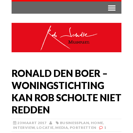
RONALD DEN BOER –
WONINGSTICHTING
KAN ROB SCHOLTE NIET
REDDEN
23 MAART 2017
BUSINESSPLAN
,
HOME
,
INTERVIEW
,
LOCATIE
,
MEDIA
,
PORTRETTEN
1