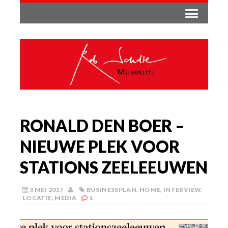
RONALD DEN BOER –
NIEUWE PLEK VOOR
STATIONS ZEELEEUWEN
3 MEI 2017
BUSINESSPLAN
,
HOME
,
INTERVIEW
,
LOCATIE
,
MEDIA
1