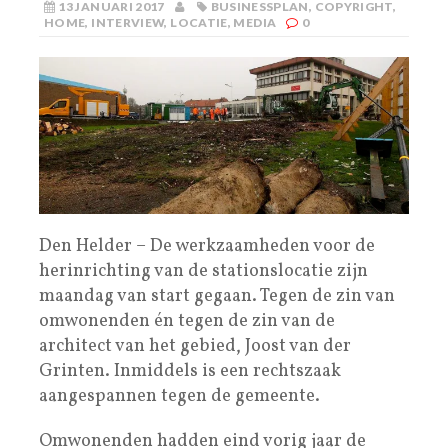
13 JANUARI 2017
BUSINESSPLAN
,
COPYRIGHT
,
HOME
,
INTERVIEW
,
LOCATIE
,
MEDIA
0
Den Helder – De werkzaamheden voor de
herinrichting van de stationslocatie zijn
maandag van start gegaan. Tegen de zin van
omwonenden én tegen de zin van de
architect van het gebied, Joost van der
Grinten. Inmiddels is een rechtszaak
aangespannen tegen de gemeente.
Omwonenden hadden eind vorig jaar de