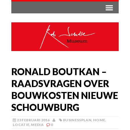
RONALD BOUTKAN –
RAADSVRAGEN OVER
BOUWKOSTEN NIEUWE
SCHOUWBURG
23 FEBRUARI 2016
BUSINESSPLAN
,
HOME
,
LOCATIE
,
MEDIA
0