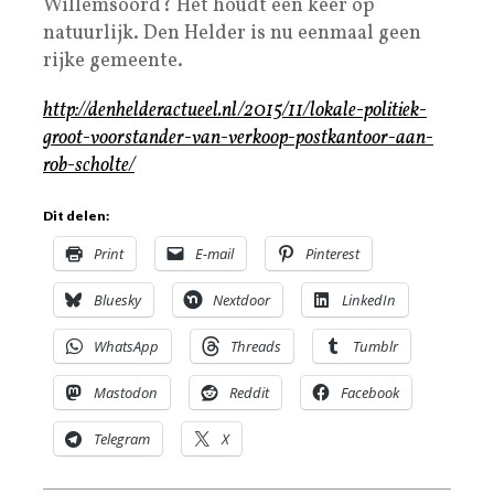
Willemsoord? Het houdt een keer op
natuurlijk. Den Helder is nu eenmaal geen
rijke gemeente.
http://denhelderactueel.nl/2015/11/lokale-politiek-
groot-voorstander-van-verkoop-postkantoor-aan-
rob-scholte/
Dit delen:
Print
E-mail
Pinterest
Bluesky
Nextdoor
LinkedIn
WhatsApp
Threads
Tumblr
Mastodon
Reddit
Facebook
Telegram
X