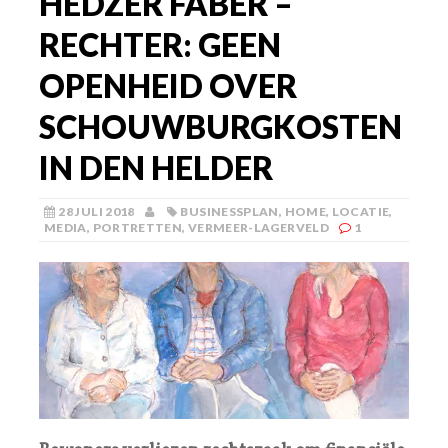
HEDZER FABER –
RECHTER: GEEN
OPENHEID OVER
SCHOUWBURGKOSTEN
IN DEN HELDER
28 JULI 2018
BUSINESSPLAN
,
HOME
,
LOCATIE
,
MEDIA
,
PORTRETTEN
,
VERMEER-LAGERVELD
1