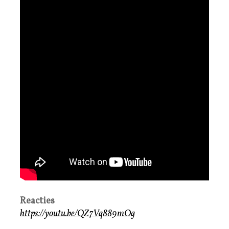
Reacties
https://youtu.be/QZ7Vq889mOg