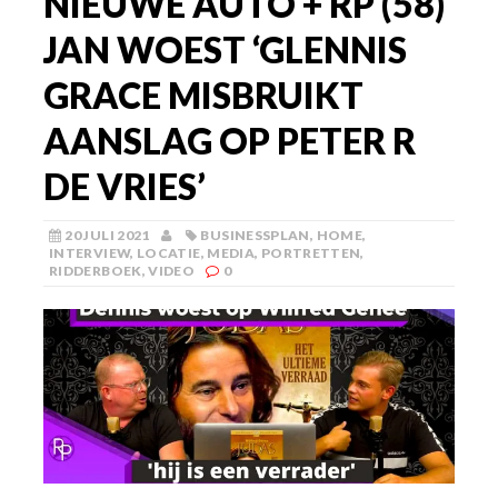
NIEUWE AUTO + RP (58)
JAN WOEST ‘GLENNIS
GRACE MISBRUIKT
AANSLAG OP PETER R
DE VRIES’
20 JULI 2021
BUSINESSPLAN
,
HOME
,
INTERVIEW
,
LOCATIE
,
MEDIA
,
PORTRETTEN
,
RIDDERBOEK
,
VIDEO
0