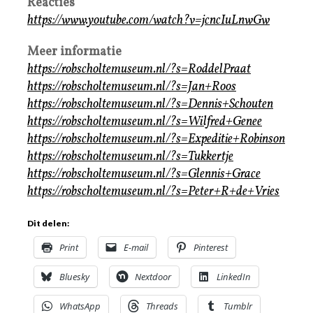
Reacties
https://www.youtube.com/watch?v=jcncIuLnwGw
Meer informatie
https://robscholtemuseum.nl/?s=RoddelPraat
https://robscholtemuseum.nl/?s=Jan+Roos
https://robscholtemuseum.nl/?s=Dennis+Schouten
https://robscholtemuseum.nl/?s=Wilfred+Genee
https://robscholtemuseum.nl/?s=Expeditie+Robinson
https://robscholtemuseum.nl/?s=Tukkertje
https://robscholtemuseum.nl/?s=Glennis+Grace
https://robscholtemuseum.nl/?s=Peter+R+de+Vries
Dit delen:
Print
E-mail
Pinterest
Bluesky
Nextdoor
LinkedIn
WhatsApp
Threads
Tumblr