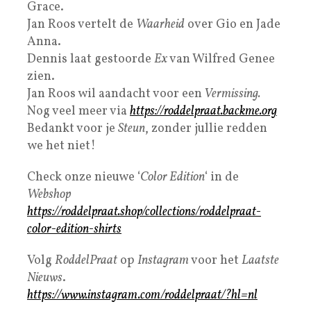
Grace.
Jan Roos vertelt de
Waarheid
over Gio en Jade
Anna.
Dennis laat gestoorde
Ex
van Wilfred Genee
zien.
Jan Roos wil aandacht voor een
Vermissing.
Nog veel meer via
https://roddelpraat.backme.org
Bedankt voor je
Steun
, zonder jullie redden
we het niet!
Check onze nieuwe ‘
Color Edition
‘ in de
Webshop
https://roddelpraat.shop/collections/roddelpraat-
color-edition-shirts
Volg
RoddelPraat
op
Instagram
voor het
Laatste
Nieuws
.
https://www.instagram.com/roddelpraat/?hl=nl