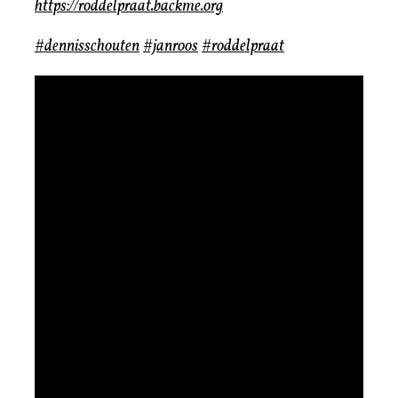
https://roddelpraat.backme.org
#dennisschouten
#janroos
#roddelpraat