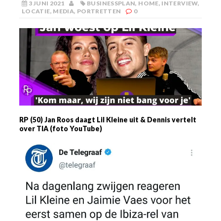
3 JUNI 2021
BUSINESSPLAN
,
HOME
,
INTERVIEW
,
LOCATIE
,
MEDIA
,
PORTRETTEN
0
RP (50) Jan Roos daagt Lil Kleine uit & Dennis vertelt
over TIA (foto YouTube)