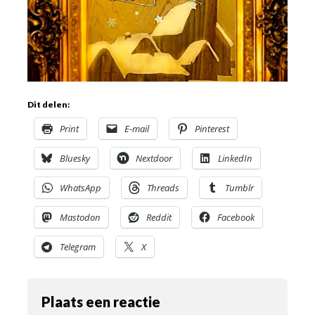
Dit delen:
Print
E-mail
Pinterest
Bluesky
Nextdoor
LinkedIn
WhatsApp
Threads
Tumblr
Mastodon
Reddit
Facebook
Telegram
X
Plaats een reactie